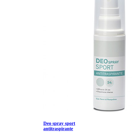
Deo spray sport
antitraspirante