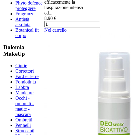
efficacemente la
Phyto defence
traspirazione intensa
proteggere
ed...
Fragranze
8,90 €
Antietà
assoluta
Nel carrello
Botanical fit
corpo
Dolomia
MakeUp
Ciprie
Correttori
Fard e Terre
Fondotinta
Labbra
Manicure
Occhi -
ombretti -
matite -
mascara
Ombretti
Pennelli
Struccanti