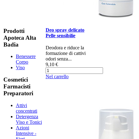
Deo spray delicato
Prodotti
Pelle sensibilie
Apoteca Alta
Badia
Deodora e riduce la
formazione di cattivi
Benessere
odori senza...
Corpo
9,10 €
Viso
Nel carrello
Cosmetici
Farmacisti
Preparatori
Attivi
concentrati
Detergenza
Viso e Tonici
Azioni
Intensive -
Sieri