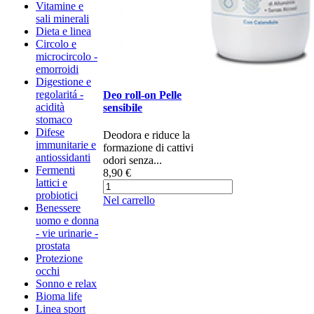
Vitamine e
sali minerali
Dieta e linea
Circolo e
microcircolo -
emorroidi
Digestione e
regolaritá -
Deo roll-on Pelle
acidità
sensibile
stomaco
Difese
Deodora e riduce la
immunitarie e
formazione di cattivi
antiossidanti
odori senza...
Fermenti
8,90 €
lattici e
probiotici
Nel carrello
Benessere
uomo e donna
- vie urinarie -
prostata
Protezione
occhi
Sonno e relax
Bioma life
Linea sport