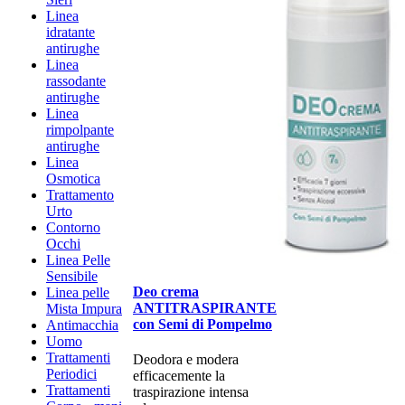
Linea
idratante
antirughe
Linea
rassodante
antirughe
Linea
rimpolpante
antirughe
Linea
Osmotica
Trattamento
Urto
Contorno
Occhi
Linea Pelle
Sensibile
Deo crema
Linea pelle
ANTITRASPIRANTE
Mista Impura
con Semi di Pompelmo
Antimacchia
Uomo
Trattamenti
Deodora e modera
Periodici
efficacemente la
Trattamenti
traspirazione intensa