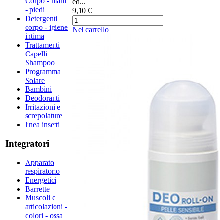
Corpo - mani
ed...
- piedi
9,10 €
Detergenti
corpo - igiene
Nel carrello
intima
Trattamenti
Capelli -
Shampoo
Programma
Solare
Bambini
Deodoranti
Irritazioni e
screpolature
linea insetti
Integratori
Apparato
respiratorio
Energetici
Barrette
Muscoli e
articolazioni -
dolori - ossa