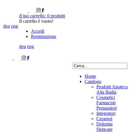
Il tuo carrello:
0 prodotti
Il carrello è vuoto!
deu
eng
Accedi
Registrazione
deu
eng
Home
Catalogo
Prodotti Apoteca
Alta Badia
Cosmetici
Farmacisti
Preparatori
Integratori
Ceramol
Dolomia
Skincare