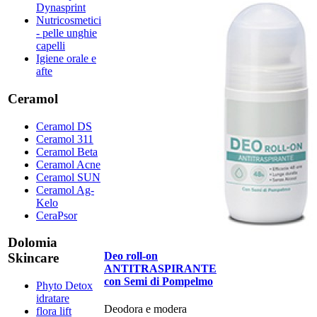
Dynasprint
Nutricosmetici
- pelle unghie
capelli
Igiene orale e
afte
Ceramol
Ceramol DS
Ceramol 311
Ceramol Beta
Ceramol Acne
Ceramol SUN
Ceramol Ag-
Kelo
CeraPsor
Dolomia
Deo roll-on
Skincare
ANTITRASPIRANTE
con Semi di Pompelmo
Phyto Detox
idratare
Deodora e modera
flora lift