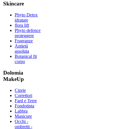
Skincare
Phyto Detox
idratare
flora lift
Phyto defence
proteggere
Fragranze
Antietà
assoluta
Botanical fit
corpo
Dolomia
MakeUp
Ciprie
Correttori
Fard e Terre
Fondotinta
Labbra
Manicure
Occhi -
ombretti -