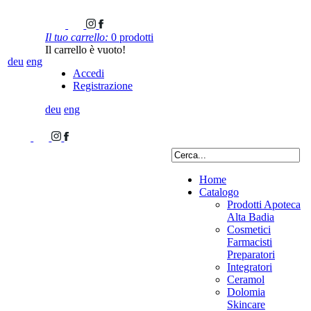
Il tuo carrello:
0 prodotti
Il carrello è vuoto!
deu
eng
Accedi
Registrazione
deu
eng
Home
Catalogo
Prodotti Apoteca
Alta Badia
Cosmetici
Farmacisti
Preparatori
Integratori
Ceramol
Dolomia
Skincare