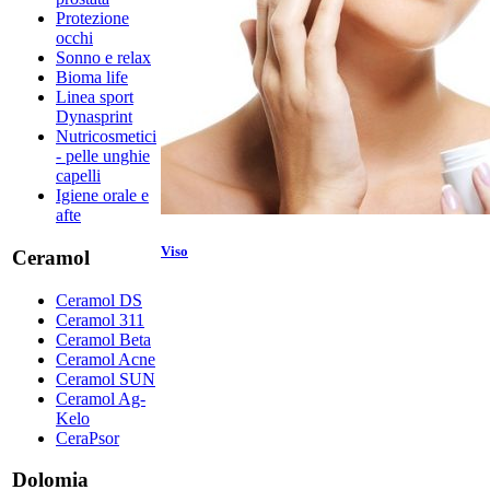
Protezione
occhi
Sonno e relax
Bioma life
Linea sport
Dynasprint
Nutricosmetici
- pelle unghie
capelli
Igiene orale e
afte
Viso
Ceramol
Ceramol DS
Ceramol 311
Ceramol Beta
Ceramol Acne
Ceramol SUN
Ceramol Ag-
Kelo
CeraPsor
Dolomia