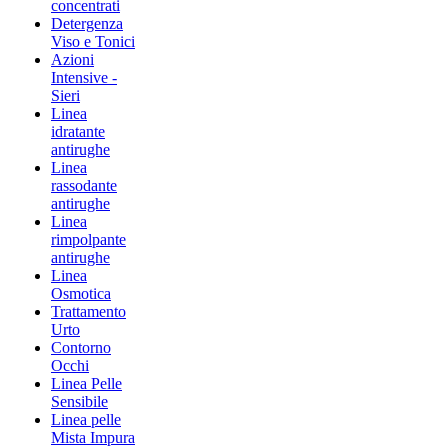
concentrati
Detergenza
Viso e Tonici
Azioni
Intensive -
Sieri
Linea
idratante
antirughe
Linea
rassodante
antirughe
Linea
rimpolpante
antirughe
Linea
Osmotica
Trattamento
Urto
Contorno
Occhi
Linea Pelle
Sensibile
Linea pelle
Mista Impura