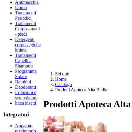
Antimacchia
Uomo
Trattamenti
Periodici
Trattamenti
Corpo - mani
- piedi
Detergenti
corpo - igiene
intima
Trattamenti
Capelli -
Shampoo
Programma
Sei qui:
Solare
Home
Bambini
Catalogo
Deodoranti
Prodotti Apoteca Alta Badia
Irritazioni e
screpolature
Prodotti Apoteca Alta
linea insetti
Integratori
Apparato
respiratorio