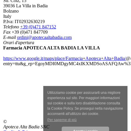
Str. Colz, 15
39036 La Villa in Badia
Bolzano
Italy
P.Iva:
IT02932630219
Telefono
+39 (0)471 847152
Fax
+39 (0)471 847709
E-mail
ordini@apotecaaltabadia.com
Orari d'apertura
Farmacia APOTECA ALTA BADIA LA VILLA
https://www.google.it/maps/place/Farmacia+Apoteca+Alta+Badia/
@4
entry=ttu&g_ep=EgoyMDI0MDgyMC4xIKXMDSoASAFQAw%
Utilizziamo cookie per assicurarti una migliore
esperienza sul sito. Per maggiori informazioni
sui cookie e sulla loro disabilitazione consulta
la Cookie Policy. Se prosegui nella navigazione
acconsenti all'utilizzo dei cookie.
Per saperne di più
©
Apoteca Alta Badia SNC