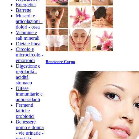
Energetici
Barrette
Muscoli e
articolazioni -
dolori - ossa
Vitamine e
sali minerali
Dieta e linea
Circolo e
microcircolo -
emorroidi
Benessere Corpo
Digestione e
regolaritá -
acidità
stomaco
Difese
immunitarie e
antiossidanti
Fermenti
lattici e
probiotici
Benessere
uomo e donna
- vie urinarie -
prostata