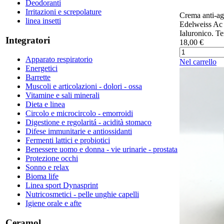
Deodoranti
Irritazioni e screpolature
Crema anti-ag
linea insetti
Edelweiss Ac
Ialuronico. Te
Integratori
18,00 €
Apparato respiratorio
Nel carrello
Energetici
Barrette
Muscoli e articolazioni - dolori - ossa
Vitamine e sali minerali
Dieta e linea
Circolo e microcircolo - emorroidi
Digestione e regolaritá - acidità stomaco
Difese immunitarie e antiossidanti
Fermenti lattici e probiotici
Benessere uomo e donna - vie urinarie - prostata
Protezione occhi
Sonno e relax
Bioma life
Linea sport Dynasprint
Nutricosmetici - pelle unghie capelli
Igiene orale e afte
Ceramol