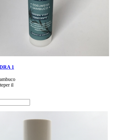
YDRA 1
Sambuco
eper il