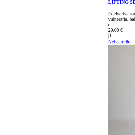
LIFTING 
Edelweiss, s
vulneraria, ba
e...
29,00 €
Nel carrello