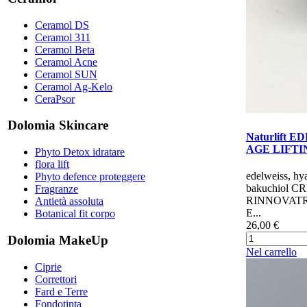
Ceramol DS
Ceramol 311
Ceramol Beta
Ceramol Acne
Ceramol SUN
Ceramol Ag-Kelo
CeraPsor
Dolomia Skincare
Naturlift E
AGE LIFTI
Phyto Detox idratare
flora lift
edelweiss, hy
Phyto defence proteggere
bakuchiol 
Fragranze
RINNOVAT
Antietà assoluta
E...
Botanical fit corpo
26,00 €
Dolomia MakeUp
Nel carrello
Ciprie
Correttori
Fard e Terre
Fondotinta