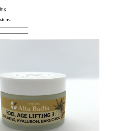
ing
xture...