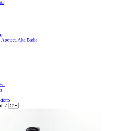
ita
go
i Apoteca Alta Badia
+/-
o
odotto
 di 7