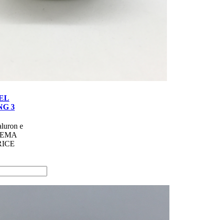
DEL
NG 3
aluron e
CREMA
RICE