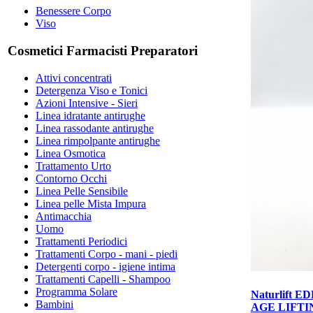
Benessere Corpo
Viso
Cosmetici Farmacisti Preparatori
Attivi concentrati
Detergenza Viso e Tonici
Azioni Intensive - Sieri
Linea idratante antirughe
Linea rassodante antirughe
Linea rimpolpante antirughe
Linea Osmotica
Trattamento Urto
Contorno Occhi
Linea Pelle Sensibile
Linea pelle Mista Impura
Antimacchia
Uomo
Trattamenti Periodici
Trattamenti Corpo - mani - piedi
Detergenti corpo - igiene intima
Trattamenti Capelli - Shampoo
Programma Solare
Naturlift E
Bambini
AGE LIFTI