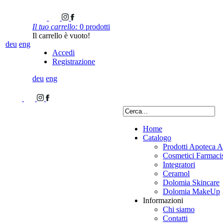
Il tuo carrello:
0 prodotti
Il carrello è vuoto!
deu
eng
Accedi
Registrazione
deu
eng
Home
Catalogo
Prodotti Apoteca A
Cosmetici Farmacis
Integratori
Ceramol
Dolomia Skincare
Dolomia MakeUp
Informazioni
Chi siamo
Contatti