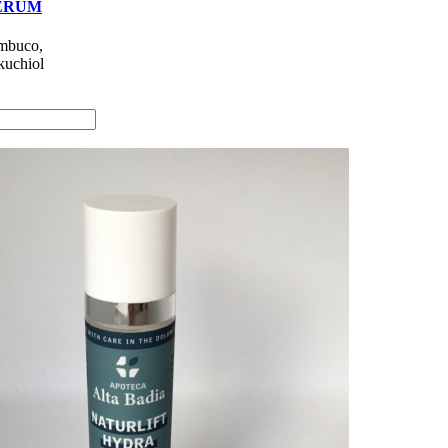
SERUM
ambuco,
kuchiol