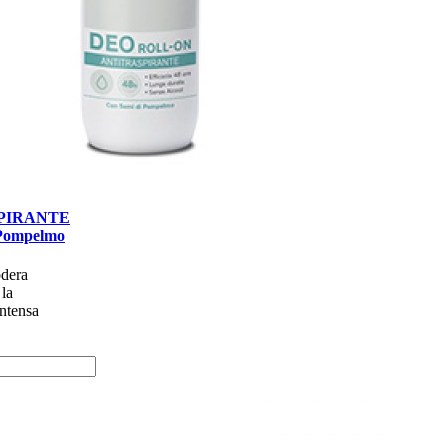
PIRANTE
 Pompelmo
dera
 la
intensa