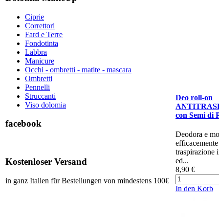
Ciprie
Correttori
Fard e Terre
Fondotinta
Labbra
Manicure
Occhi - ombretti - matite - mascara
Ombretti
Pennelli
Struccanti
Deo roll-on
Viso dolomia
ANTITRAS
con Semi di
facebook
Deodora e mo
efficacemente
traspirazione 
Kostenloser Versand
ed...
8,90 €
in ganz Italien für Bestellungen von mindestens 100€
In den Korb