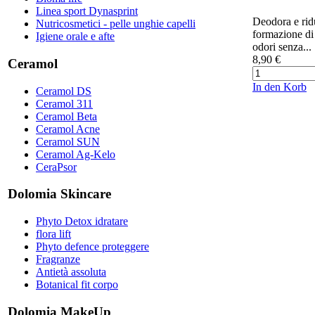
Linea sport Dynasprint
Deodora e rid
Nutricosmetici - pelle unghie capelli
formazione di 
Igiene orale e afte
odori senza...
8,90 €
Ceramol
In den Korb
Ceramol DS
Ceramol 311
Ceramol Beta
Ceramol Acne
Ceramol SUN
Ceramol Ag-Kelo
CeraPsor
Dolomia Skincare
Phyto Detox idratare
flora lift
Phyto defence proteggere
Fragranze
Antietà assoluta
Botanical fit corpo
Dolomia MakeUp