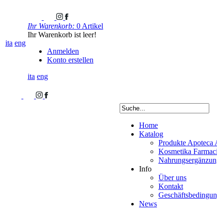
Ihr Warenkorb:
0 Artikel
Ihr Warenkorb ist leer!
ita
eng
Anmelden
Konto erstellen
ita
eng
Home
Katalog
Produkte Apoteca 
Kosmetika Farmacis
Nahrungsergänzung
Info
Über uns
Kontakt
Geschäftsbedingu
News