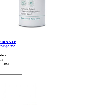
PIRANTE
 Pompelmo
dera
 la
intensa