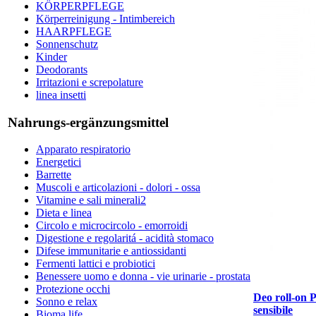
KÖRPERPFLEGE
Körperreinigung - Intimbereich
HAARPFLEGE
Sonnenschutz
Kinder
Deodorants
Irritazioni e screpolature
linea insetti
Nahrungs-ergänzungsmittel
Apparato respiratorio
Energetici
Barrette
Muscoli e articolazioni - dolori - ossa
Vitamine e sali minerali2
Dieta e linea
Circolo e microcircolo - emorroidi
Digestione e regolaritá - acidità stomaco
Difese immunitarie e antiossidanti
Fermenti lattici e probiotici
Benessere uomo e donna - vie urinarie - prostata
Protezione occhi
Deo roll-on P
Sonno e relax
sensibile
Bioma life