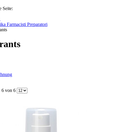
e Seite:
g
ka Farmacisti Preparatori
ants
rants
chnung
- 6 von 6