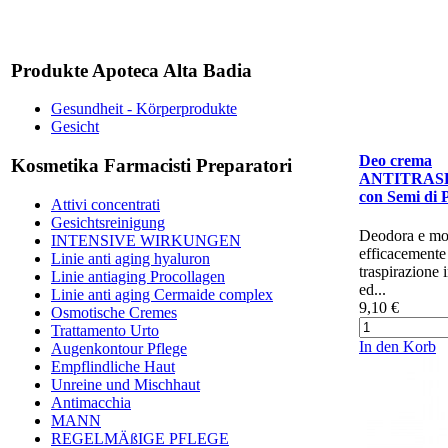
Produkte Apoteca Alta Badia
Gesundheit - Körperprodukte
Gesicht
Deo crema
Kosmetika Farmacisti Preparatori
ANTITRAS
con Semi di
Attivi concentrati
Gesichtsreinigung
Deodora e mo
INTENSIVE WIRKUNGEN
efficacemente
Linie anti aging hyaluron
traspirazione 
Linie antiaging Procollagen
ed...
Linie anti aging Cermaide complex
9,10 €
Osmotische Cremes
Trattamento Urto
In den Korb
Augenkontour Pflege
Empflindliche Haut
Unreine und Mischhaut
Antimacchia
MANN
REGELMÄßIGE PFLEGE