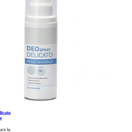
licato
ie
uce la