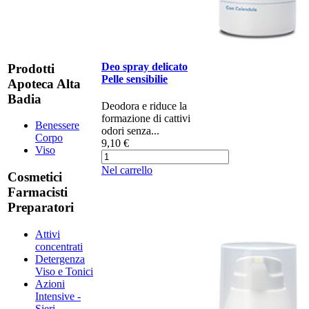
Deo spray delicato
Prodotti
Pelle sensibilie
Apoteca Alta
Badia
Deodora e riduce la
formazione di cattivi
Benessere
odori senza...
Corpo
9,10 €
Viso
Nel carrello
Cosmetici
Farmacisti
Preparatori
Attivi
concentrati
Detergenza
Viso e Tonici
Azioni
Intensive -
Sieri