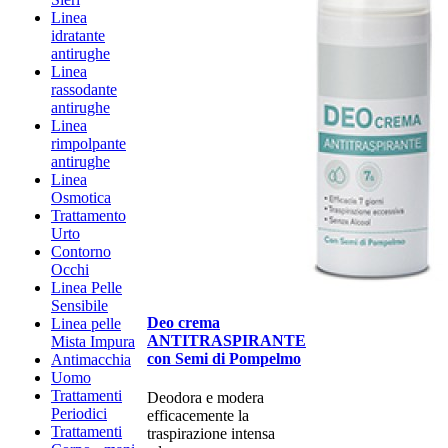
Linea
idratante
antirughe
Linea
rassodante
antirughe
Linea
rimpolpante
antirughe
Linea
Osmotica
Trattamento
Urto
Contorno
Occhi
Linea Pelle
Sensibile
Deo crema
Linea pelle
ANTITRASPIRANTE
Mista Impura
con Semi di Pompelmo
Antimacchia
Uomo
Trattamenti
Deodora e modera
Periodici
efficacemente la
Trattamenti
traspirazione intensa