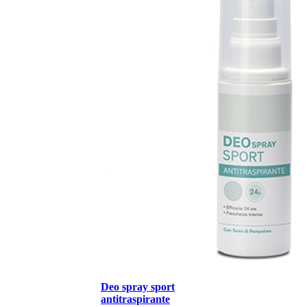
Deo spray sport
antitraspirante