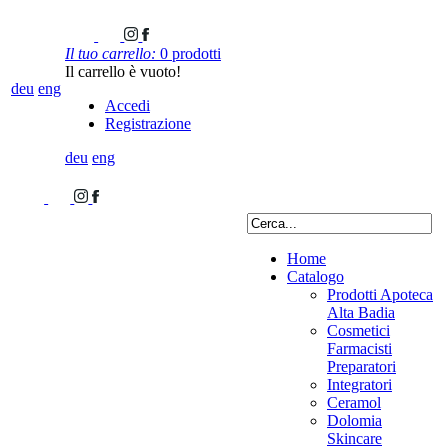
Il tuo carrello:
0 prodotti
Il carrello è vuoto!
deu
eng
Accedi
Registrazione
deu
eng
Home
Catalogo
Prodotti Apoteca
Alta Badia
Cosmetici
Farmacisti
Preparatori
Integratori
Ceramol
Dolomia
Skincare