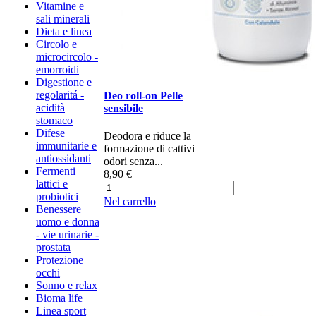
Vitamine e
sali minerali
Dieta e linea
Circolo e
microcircolo -
emorroidi
Digestione e
regolaritá -
Deo roll-on Pelle
acidità
sensibile
stomaco
Difese
Deodora e riduce la
immunitarie e
formazione di cattivi
antiossidanti
odori senza...
Fermenti
8,90 €
lattici e
probiotici
Nel carrello
Benessere
uomo e donna
- vie urinarie -
prostata
Protezione
occhi
Sonno e relax
Bioma life
Linea sport