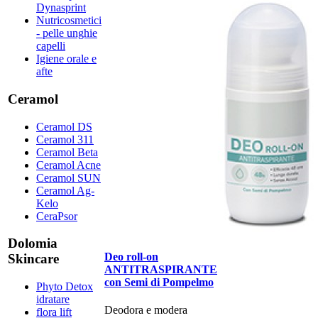
Dynasprint
Nutricosmetici
- pelle unghie
capelli
Igiene orale e
afte
Ceramol
Ceramol DS
Ceramol 311
Ceramol Beta
Ceramol Acne
Ceramol SUN
Ceramol Ag-
Kelo
CeraPsor
Dolomia
Deo roll-on
Skincare
ANTITRASPIRANTE
con Semi di Pompelmo
Phyto Detox
idratare
Deodora e modera
flora lift