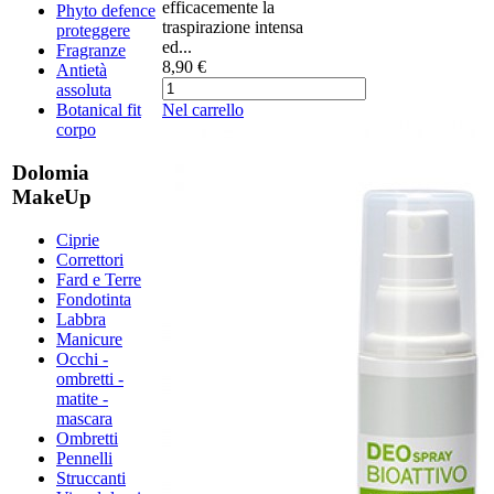
efficacemente la
Phyto defence
traspirazione intensa
proteggere
ed...
Fragranze
8,90 €
Antietà
assoluta
Nel carrello
Botanical fit
corpo
Dolomia
MakeUp
Ciprie
Correttori
Fard e Terre
Fondotinta
Labbra
Manicure
Occhi -
ombretti -
matite -
mascara
Ombretti
Pennelli
Struccanti