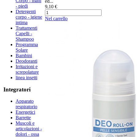
Corpo - mani
ed...
- piedi
9,10 €
Detergenti
corpo - igiene
Nel carrello
intima
Trattamenti
Capelli -
Shampoo
Programma
Solare
Bambini
Deodoranti
Irritazioni e
screpolature
linea insetti
Integratori
Apparato
respiratorio
Energetici
Barrette
Muscoli e
articolazioni -
dolori - ossa