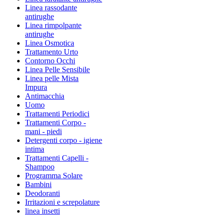
Linea rassodante
antirughe
Linea rimpolpante
antirughe
Linea Osmotica
Trattamento Urto
Contorno Occhi
Linea Pelle Sensibile
Linea pelle Mista
Impura
Antimacchia
Uomo
Trattamenti Periodici
Trattamenti Corpo -
mani - piedi
Detergenti corpo - igiene
intima
Trattamenti Capelli -
Shampoo
Programma Solare
Bambini
Deodoranti
Irritazioni e screpolature
linea insetti