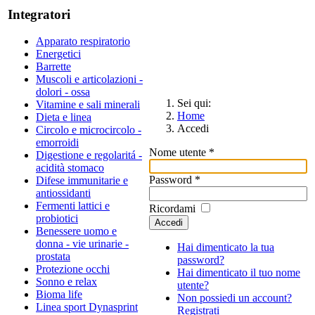
Integratori
Apparato respiratorio
Energetici
Barrette
Muscoli e articolazioni -
dolori - ossa
Sei qui:
Vitamine e sali minerali
Home
Dieta e linea
Accedi
Circolo e microcircolo -
emorroidi
Nome utente
*
Digestione e regolaritá -
acidità stomaco
Password
*
Difese immunitarie e
antiossidanti
Fermenti lattici e
Ricordami
probiotici
Accedi
Benessere uomo e
donna - vie urinarie -
Hai dimenticato la tua
prostata
password?
Protezione occhi
Hai dimenticato il tuo nome
Sonno e relax
utente?
Bioma life
Non possiedi un account?
Linea sport Dynasprint
Registrati