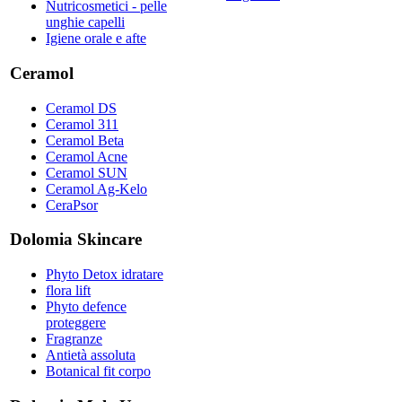
Nutricosmetici - pelle
unghie capelli
Igiene orale e afte
Ceramol
Ceramol DS
Ceramol 311
Ceramol Beta
Ceramol Acne
Ceramol SUN
Ceramol Ag-Kelo
CeraPsor
Dolomia Skincare
Phyto Detox idratare
flora lift
Phyto defence
proteggere
Fragranze
Antietà assoluta
Botanical fit corpo