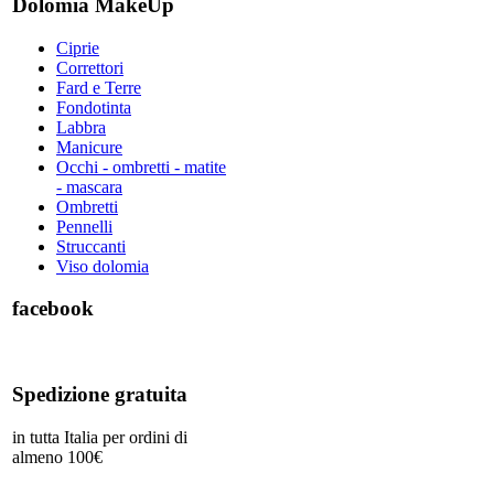
Dolomia MakeUp
Ciprie
Correttori
Fard e Terre
Fondotinta
Labbra
Manicure
Occhi - ombretti - matite
- mascara
Ombretti
Pennelli
Struccanti
Viso dolomia
facebook
Spedizione gratuita
in tutta Italia per ordini di
almeno 100€