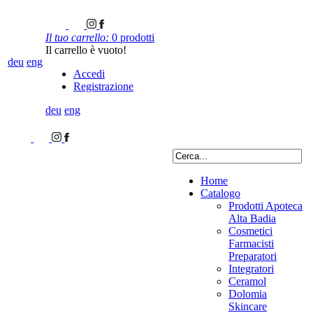
Il tuo carrello:
0 prodotti
Il carrello è vuoto!
deu
eng
Accedi
Registrazione
deu
eng
Home
Catalogo
Prodotti Apoteca
Alta Badia
Cosmetici
Farmacisti
Preparatori
Integratori
Ceramol
Dolomia
Skincare