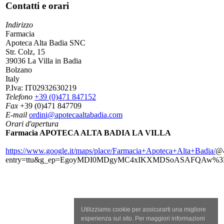
Contatti e orari
Indirizzo
Farmacia
Apoteca Alta Badia SNC
Str. Colz, 15
39036 La Villa in Badia
Bolzano
Italy
P.Iva:
IT02932630219
Telefono
+39 (0)471 847152
Fax
+39 (0)471 847709
E-mail
ordini@apotecaaltabadia.com
Orari d'apertura
Farmacia APOTECA ALTA BADIA LA VILLA
https://www.google.it/maps/place/Farmacia+Apoteca+Alta+Badia/
@4
entry=ttu&g_ep=EgoyMDI0MDgyMC4xIKXMDSoASAFQAw%
Utilizziamo cookie per assicurarti una migliore
esperienza sul sito. Per maggiori informazioni