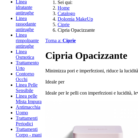
Linea
Sei qui:
idratante
Home
antirughe
Catalogo
Linea
Dolomia MakeUp
rassodante
Ciprie
antirughe
Cipria Opacizzante
Linea
rimpolpante
Torna a:
Ciprie
antirughe
Linea
Cipria Opacizzante
Osmotica
Trattamento
Urto
Minimizza pori e imperfezioni, riduce la lucidit
Contorno
Occhi
Ideale per
Linea Pelle
Sensibile
Ideale per le pelli con imperfezioni e lucidità, l
Linea pelle
Mista Impura
Antimacchia
Uomo
Trattamenti
Periodici
Trattamenti
Corpo - mani