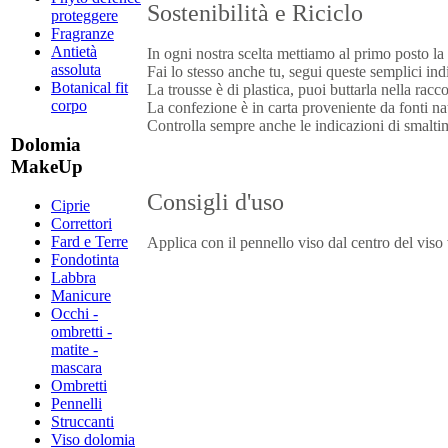
Sostenibilità e Riciclo
proteggere
Fragranze
Antietà
In ogni nostra scelta mettiamo al primo posto la 
assoluta
Fai lo stesso anche tu, segui queste semplici ind
Botanical fit
La trousse è di plastica, puoi buttarla nella racco
corpo
La confezione è in carta proveniente da fonti natu
Controlla sempre anche le indicazioni di smalt
Dolomia
MakeUp
Consigli d'uso
Ciprie
Correttori
Fard e Terre
Applica con il pennello viso dal centro del viso
Fondotinta
Labbra
Manicure
Occhi -
ombretti -
matite -
mascara
Ombretti
Pennelli
Struccanti
Viso dolomia