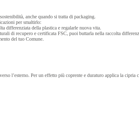
sostenibilità, anche quando si tratta di packaging.
icazioni per smaltirlo:
lta differenziata della plastica e regalarle nuova vita.
rali di recupero e certificata FSC, puoi buttarla nella raccolta differenzi
imento del tuo Comune.
 verso l’esterno. Per un effetto più coprente e duraturo applica la cipri