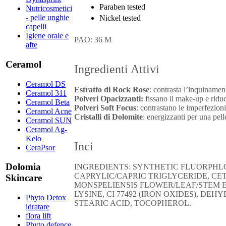
Paraben tested
Nutricosmetici
- pelle unghie
Nickel tested
capelli
Igiene orale e
PAO: 36 M
afte
Ceramol
Ingredienti Attivi
Ceramol DS
Estratto di Rock Rose
: contrasta l’inquinamen
Ceramol 311
Polveri Opacizzanti:
fissano il make-up e riduc
Ceramol Beta
Polveri Soft Focus
: contrastano le imperfezioni
Ceramol Acne
Cristalli di Dolomite
: energizzanti per una pelle
Ceramol SUN
Ceramol Ag-
Kelo
Inci
CeraPsor
Dolomia
INGREDIENTS: SYNTHETIC FLUORPHLOGO
CAPRYLIC/CAPRIC TRIGLYCERIDE, CE
Skincare
MONSPELIENSIS FLOWER/LEAF/STEM
LYSINE, CI 77492 (IRON OXIDES), DEH
Phyto Detox
STEARIC ACID, TOCOPHEROL.
idratare
flora lift
Phyto defence