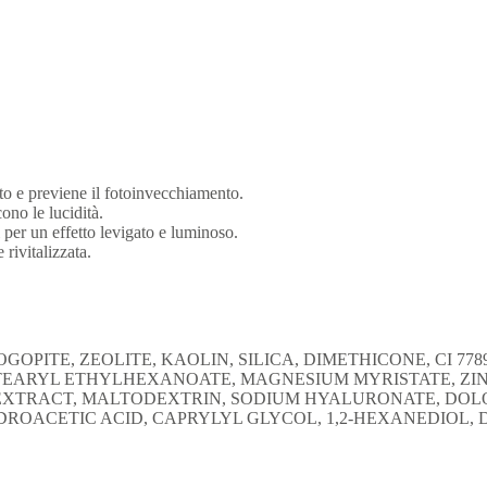
to e previene il fotoinvecchiamento.
ono le lucidità.
 per un effetto levigato e luminoso.
 rivitalizzata.
PITE, ZEOLITE, KAOLIN, SILICA, DIMETHICONE, CI 7789
TEARYL ETHYLHEXANOATE, MAGNESIUM MYRISTATE, ZINC
 EXTRACT, MALTODEXTRIN, SODIUM HYALURONATE, DO
YDROACETIC ACID, CAPRYLYL GLYCOL, 1,2-HEXANEDIOL, DI