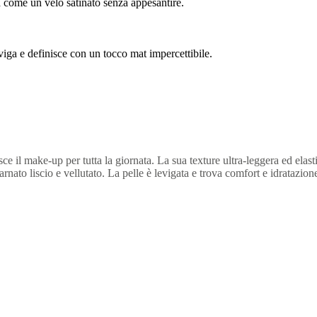
à come un velo satinato senza appesantire.
eviga e definisce con un tocco mat impercettibile.
sce il make-up per tutta la giornata. La sua texture ultra-leggera ed elast
rnato liscio e vellutato. La pelle è levigata e trova comfort e idratazion