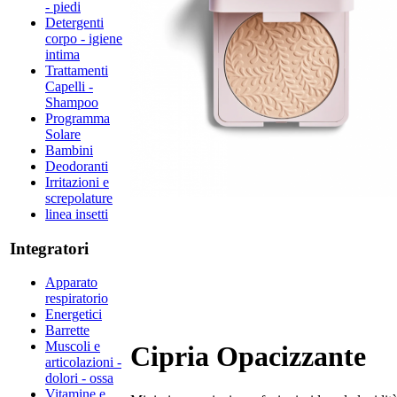
- piedi
Detergenti
corpo - igiene
intima
Trattamenti
Capelli -
Shampoo
Programma
Solare
Bambini
Deodoranti
Irritazioni e
screpolature
linea insetti
Integratori
Apparato
respiratorio
Energetici
Barrette
Muscoli e
Cipria Opacizzante
articolazioni -
dolori - ossa
Vitamine e