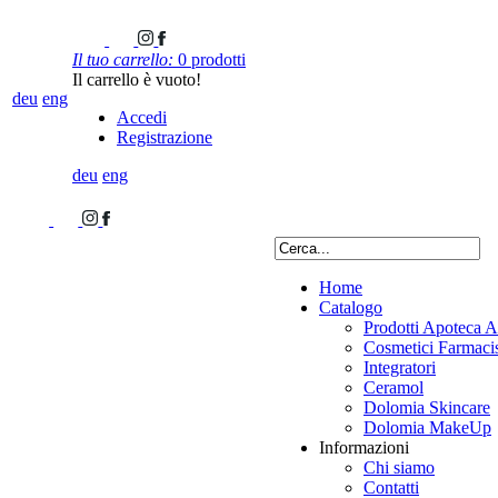
Il tuo carrello:
0 prodotti
Il carrello è vuoto!
deu
eng
Accedi
Registrazione
deu
eng
Home
Catalogo
Prodotti Apoteca A
Cosmetici Farmacis
Integratori
Ceramol
Dolomia Skincare
Dolomia MakeUp
Informazioni
Chi siamo
Contatti