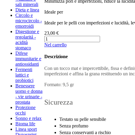
Minimizza pori e imperfezioni, riduce la lucidit
sali minerali
Dieta e linea
Ideale per
Circolo e
microcircolo -
Ideale per le pelli con imperfezioni e lucidità, l
emorroidi
Digestione e
23,00 €
regolaritá -
acidità
Nel carrello
stomaco
Difese
Descrizione
immunitarie e
antiossidanti
Con un tocco mat e impercettibile, fissa e defini
Fermenti
imperfezioni e affina la grana restituendo un inca
lattici e
probiotici
Formato: 9,5 gr
Benessere
uomo e donna
- vie urinarie -
Sicurezza
prostata
Protezione
occhi
Sonno e relax
Testato su pelle sensibile
Bioma life
Senza profumo
Linea sport
Senza conservanti a rischio
Dynasprint