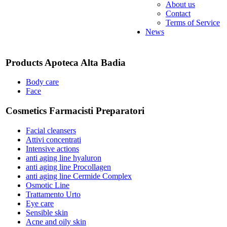
About us
Contact
Terms of Service
News
Products Apoteca Alta Badia
Body care
Face
Cosmetics Farmacisti Preparatori
Facial cleansers
Attivi concentrati
Intensive actions
anti aging line hyaluron
anti aging line Procollagen
anti aging line Cermide Complex
Osmotic Line
Trattamento Urto
Eye care
Sensible skin
Acne and oily skin