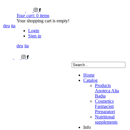
Your cart:
0 items
Your shopping cart is empty!
deu
ita
Login
Sign in
deu
ita
Home
Catalog
Products
Apoteca Alta
Badia
Cosmetics
Farmacisti
Preparatori
Nutritional
supplements
Info