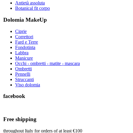
Antietà assoluta
Botanical fit corpo
Dolomia MakeUp
Ciprie
Correttori
Fard e Terre
Fondotinta
Labbra
Manicure
Occhi - ombretti - matite - mascara
Ombretti
Pennelli
Struccanti
Viso dolomia
facebook
Free shipping
throughout Italy for orders of at least €100