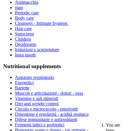
Antimacchia
man
Periodic care
Body care
Cleansers - Intimate hygiene.
Hair care
Sunscreen
Children
Deodorants
Irritazioni e screpolature
linea insetti
Nutritional supplements
Apparato respiratorio
Energetici
Barrette
Muscoli e articolazioni - dolori - ossa
Vitamine e sali minerali
Diet and weight control
Circolo e microcircolo - emorroidi
Digestione e regolaritá - acidità stomaco
Difese immunitarie e antiossidanti
Fermenti lattici e probiotici
You are
Benessere uomo e donna - vie urinarie -
here: