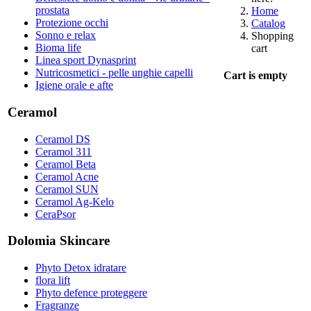
prostata
Home
Protezione occhi
Catalog
Sonno e relax
Shopping
Bioma life
cart
Linea sport Dynasprint
Nutricosmetici - pelle unghie capelli
Cart is empty
Igiene orale e afte
Ceramol
Ceramol DS
Ceramol 311
Ceramol Beta
Ceramol Acne
Ceramol SUN
Ceramol Ag-Kelo
CeraPsor
Dolomia Skincare
Phyto Detox idratare
flora lift
Phyto defence proteggere
Fragranze