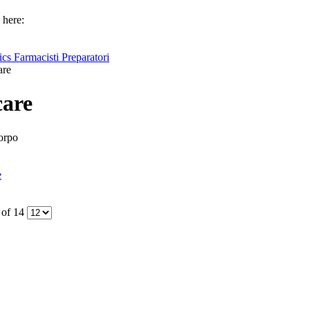
 here:
cs Farmacisti Preparatori
are
care
orpo
e
 of 14