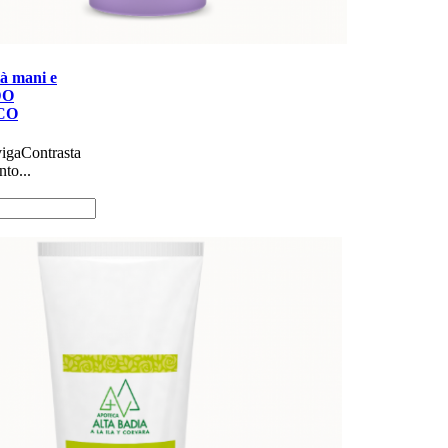
à mani e
DO
CO
 leviga​ Contrasta
to...