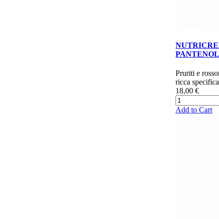
NUTRICR
PANTENO
Pruriti e ross
ricca specific
18,00 €
Add to Cart