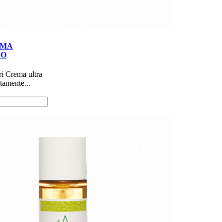
EMA
LO
ori Crema ultra
atamente...