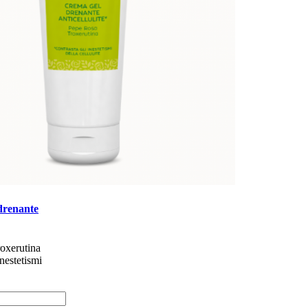
renante
oxerutina
inestetismi