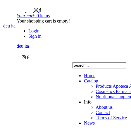
Your cart:
0 items
Your shopping cart is empty!
deu
ita
Login
Sign in
deu
ita
Home
Catalog
Products Apoteca 
Cosmetics Farmacis
Nutritional supple
Info
About us
Contact
Terms of Service
News