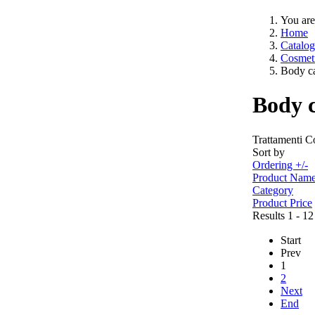
You are
Home
Catalog
Cosmeti
Body c
Body 
Trattamenti C
Sort by
Ordering +/-
Product Nam
Category
Product Price
Results 1 - 12
Start
Prev
1
2
Next
End