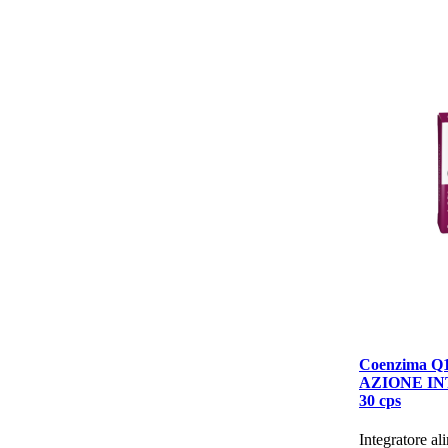
Coenzima Q
AZIONE IN
30 cps
​Integratore al