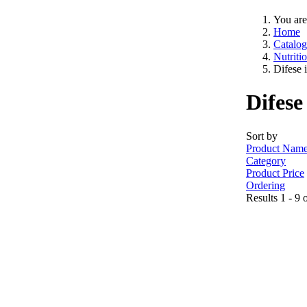
You are
Home
Catalog
Nutriti
Difese 
Difese
Sort by
Product Name
Category
Product Price
Ordering
Results 1 - 9 