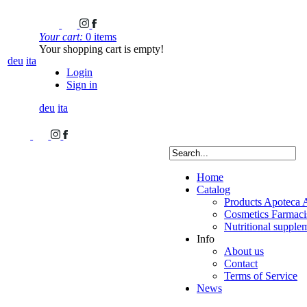
Your cart:
0 items
Your shopping cart is empty!
deu
ita
Login
Sign in
deu
ita
Home
Catalog
Products Apoteca 
Cosmetics Farmacis
Nutritional supple
Info
About us
Contact
Terms of Service
News