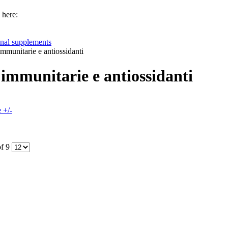
 here:
onal supplements
immunitarie e antiossidanti
 immunitarie e antiossidanti
 +/-
of 9