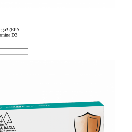
ega3 (EPA
amina D3.