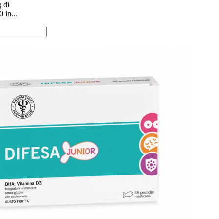
 di
 in...