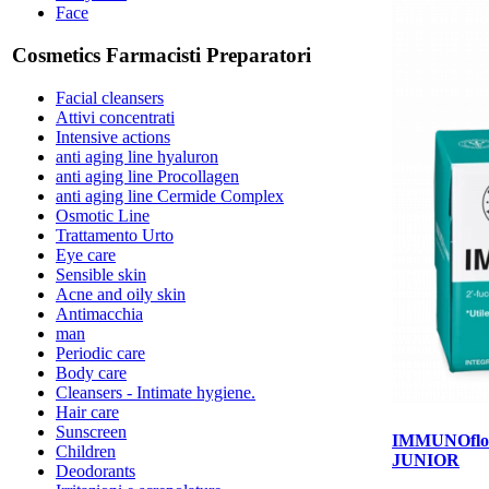
Face
Cosmetics Farmacisti Preparatori
Facial cleansers
Attivi concentrati
Intensive actions
anti aging line hyaluron
anti aging line Procollagen
anti aging line Cermide Complex
Osmotic Line
Trattamento Urto
Eye care
Sensible skin
Acne and oily skin
Antimacchia
man
Periodic care
Body care
Cleansers - Intimate hygiene.
Hair care
Sunscreen
IMMUNOflo
Children
JUNIOR
Deodorants