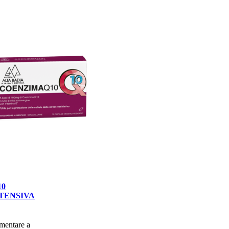
10
TENSIVA
imentare a