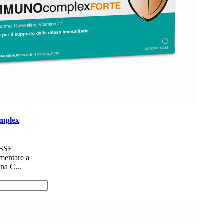
plex
SSE
imentare a
na C...