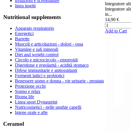
Irritazioni e screpolature
Integratore al
linea insetti
Integratore al
in...
Nutritional supplements
14,90 €
Apparato respiratorio
Add to Cart
Energetici
Barrette
Muscoli e articolazioni - dolori - ossa
Vitamine e sali minerali
Diet and weight control
Circolo e microcircolo - emorroidi
Digestione e regolaritá - acidità stomaco
Difese immunitarie e antiossidanti
Fermenti lattici e probiotici
Benessere uomo e donna - vie urinarie - prostata
Protezione occhi
Sonno e relax
Bioma life
Linea sport Dynasprint
Nutricosmetici - pelle unghie capelli
Igiene orale e afte
Ceramol