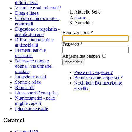
dolori - ossa
Vitamine e sali minerali2
Aktuelle Seite:
Dieta e linea
Home
Circolo e microcircolo -
Anmelden
emorroidi
Digestione e regolaritá -
Benutzername
*
acidità stomaco
Difese immunitarie e
Passwort
*
antiossidanti
Fermenti lattici e
probiotici
Angemeldet bleiben
Benessere uomo e
Anmelden
donna - vie urinarie -
prostata
Passwort vergessen?
Protezione occhi
Benutzername vergessen?
Sonno e relax
Noch kein Benutzerkonto
Bioma life
erstellt?
Linea sport Dynasprint
Nutricosmetici - pelle
unghie capelli
Igiene orale e afte
Ceramol
Ceramol DS