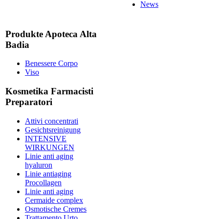
News
Produkte Apoteca Alta
Badia
Benessere Corpo
Viso
Kosmetika Farmacisti
Preparatori
Attivi concentrati
Gesichtsreinigung
INTENSIVE
WIRKUNGEN
Linie anti aging
hyaluron
Linie antiaging
Procollagen
Linie anti aging
Cermaide complex
Osmotische Cremes
Trattamento Urto