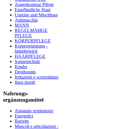
Augenkontour Pflege
Empflindliche Haut
Unreine und Mischhaut
Antimacchia
MANN
REGELMÄßIGE
PFLEGE
KÖRPERPFLEGE
Körperreinigung -
Intimbereich
HAARPFLEGE
Sonnenschutz
Kinder
Deodorants
Irritazioni e screpolature
linea insetti
Nahrungs-
ergänzungsmittel
Apparato respiratorio
Energetici
Barrette
Muscoli e articolazioni -