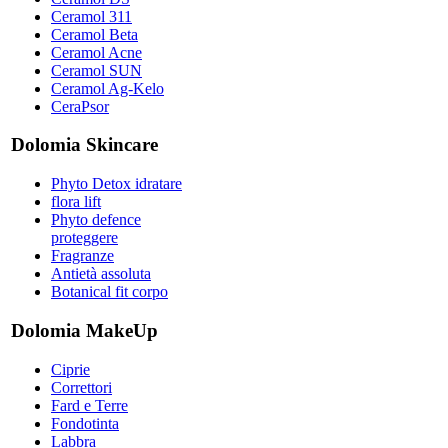
Ceramol 311
Ceramol Beta
Ceramol Acne
Ceramol SUN
Ceramol Ag-Kelo
CeraPsor
Dolomia Skincare
Phyto Detox idratare
flora lift
Phyto defence
proteggere
Fragranze
Antietà assoluta
Botanical fit corpo
Dolomia MakeUp
Ciprie
Correttori
Fard e Terre
Fondotinta
Labbra