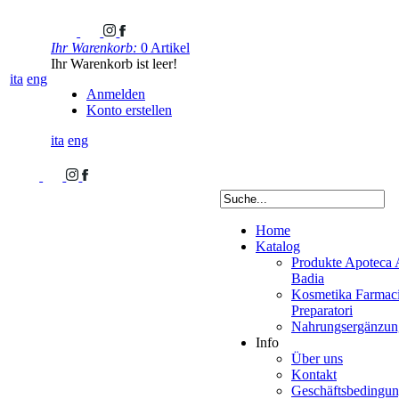
Ihr Warenkorb:
0 Artikel
Ihr Warenkorb ist leer!
ita
eng
Anmelden
Konto erstellen
ita
eng
Home
Katalog
Produkte Apoteca 
Badia
Kosmetika Farmaci
Preparatori
Nahrungsergänzung
Info
Über uns
Kontakt
Geschäftsbedingu