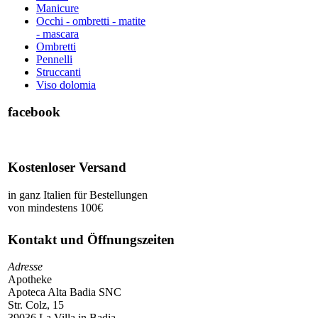
Manicure
Occhi - ombretti - matite
- mascara
Ombretti
Pennelli
Struccanti
Viso dolomia
facebook
Kostenloser Versand
in ganz Italien für Bestellungen
von mindestens 100€
Kontakt und Öffnungszeiten
Adresse
Apotheke
Apoteca Alta Badia SNC
Str. Colz, 15
39036 La Villa in Badia