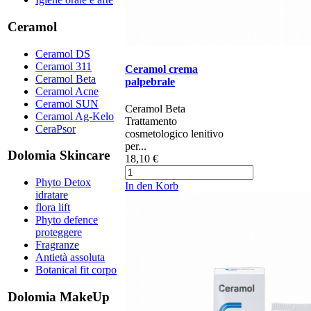
Ceramol
Ceramol DS
Ceramol 311
Ceramol crema
Ceramol Beta
palpebrale
Ceramol Acne
Ceramol SUN
Ceramol Beta ​​
Ceramol Ag-Kelo
Trattamento
CeraPsor
cosmetologico lenitivo
per...
Dolomia Skincare
18,10 €
Phyto Detox
In den Korb
idratare
flora lift
Phyto defence
proteggere
Fragranze
Antietà assoluta
Botanical fit corpo
Dolomia MakeUp