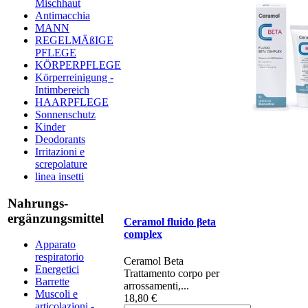
Mischhaut
Antimacchia
MANN
REGELMÄßIGE
PFLEGE
KÖRPERPFLEGE
Körperreinigung -
Intimbereich
HAARPFLEGE
Sonnenschutz
Kinder
Deodorants
Irritazioni e
screpolature
linea insetti
Nahrungs-
ergänzungsmittel
Ceramol fluido βeta
complex
Apparato
respiratorio
Ceramol Beta ​​​​​​​
Energetici
Trattamento corpo per ​
Barrette
arrossamenti,...
Muscoli e
18,80 €
articolazioni -