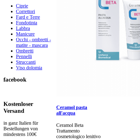
Ciprie
Correttori
Fard e Terre
Fondotinta
Labbra
Manicure
Occhi - ombretti -
matite - mascara
Ombretti
Pennelli
Struccanti
Viso dolomia
facebook
Kostenloser
Ceramol pasta
Versand
all'acqua
in ganz Italien für
Ceramol Beta ​​
Bestellungen von
Trattamento
mindestens 100€
cosmetologico lenitivo