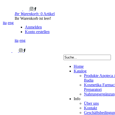
Ihr Warenkorb:
0 Artikel
Ihr Warenkorb ist leer!
ita
eng
Anmelden
Konto erstellen
ita
eng
Home
Katalog
Produkte Apoteca 
Badia
Kosmetika Farmaci
Preparatori
Nahrungsergänzung
Info
Über uns
Kontakt
Geschäftsbedingu