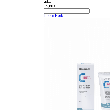
ad...
15,80 €
In den Korb