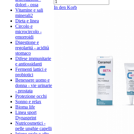
dolori - ossa
In den Korb
Vitamine e sali
minerali2
Dieta e linea
Circolo e
microcircolo -
emorroidi
Digestione e
regolaritá - acidità
stomaco
Difese immunitarie
e antiossidanti
Fermenti lattici e
probiotici
Benessere uomo e
donna - vie urinarie
- prostata
Protezione occhi
Sonno e relax
Bioma life
Linea sport
Dynasprint
Nutricosmetici -
pelle unghie capelli
Igiene orale e afte