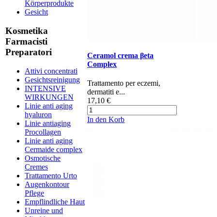
Körperprodukte
Gesicht
Kosmetika
Farmacisti
Preparatori
Ceramol crema βeta
Complex
Attivi concentrati
Gesichtsreinigung
​​​​​​​​​​Trattamento ​per eczemi,
INTENSIVE
dermatiti e...
WIRKUNGEN
17,10 €
Linie anti aging
hyaluron
In den Korb
Linie antiaging
Procollagen
Linie anti aging
Cermaide complex
Osmotische
Cremes
Trattamento Urto
Augenkontour
Pflege
Empflindliche Haut
Unreine und