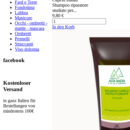
Fard e Terre
Shampoo riparatore
Fondotinta
studiato per...
Labbra
9,80 €
Manicure
Occhi - ombretti -
In den Korb
matite - mascara
Ombretti
Pennelli
Struccanti
Viso dolomia
facebook
Kostenloser
Versand
in ganz Italien für
Bestellungen von
mindestens 100€