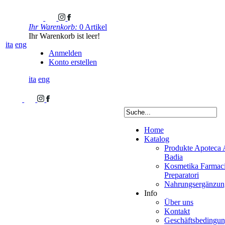
Ihr Warenkorb:
0 Artikel
Ihr Warenkorb ist leer!
ita
eng
Anmelden
Konto erstellen
ita
eng
Home
Katalog
Produkte Apoteca 
Badia
Kosmetika Farmaci
Preparatori
Nahrungsergänzung
Info
Über uns
Kontakt
Geschäftsbedingu