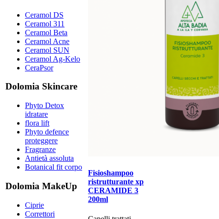
Ceramol DS
Ceramol 311
Ceramol Beta
Ceramol Acne
Ceramol SUN
Ceramol Ag-Kelo
CeraPsor
Dolomia Skincare
Phyto Detox
idratare
flora lift
Phyto defence
proteggere
Fragranze
Antietà assoluta
Botanical fit corpo
Fisioshampoo
ristrutturante xp
Dolomia MakeUp
CERAMIDE 3
200ml
Ciprie
Correttori
Capelli trattati​