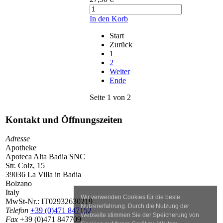
In den Korb
Start
Zurück
1
2
Weiter
Ende
Seite 1 von 2
Kontakt und Öffnungszeiten
Adresse
Apotheke
Apoteca Alta Badia SNC
Str. Colz, 15
39036 La Villa in Badia
Bolzano
Italy
Wir verwenden Cookies für die beste
MwSt-Nr.:
IT02932630219
Nutzererfahrung. Durch die Nutzung der
Telefon
+39 (0)471 847152
Webseite stimmen Sie der Speicherung von
Fax
+39 (0)471 847709