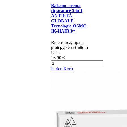
Balsamo crema
riparatore 5 in 1
ANTIETÀ
GLOBALE
Tecnologia OSMO
IK-HAIR®*
R​idensifica, ripara,
protegge e ristruttura​​ ​​
Un...
16,90 €
In den Korb