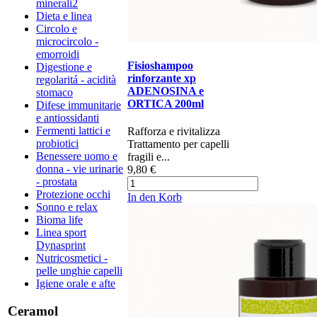
minerali2
Dieta e linea
Circolo e
microcircolo -
emorroidi
Fisioshampoo
Digestione e
rinforzante xp
regolaritá - acidità
ADENOSINA e
stomaco
ORTICA 200ml
Difese immunitarie
e antiossidanti
Fermenti lattici e
Rafforza e rivitalizza
probiotici
Trattamento per capelli
Benessere uomo e
fragili e...
donna - vie urinarie
9,80 €
- prostata
Protezione occhi
In den Korb
Sonno e relax
Bioma life
Linea sport
Dynasprint
Nutricosmetici -
pelle unghie capelli
Igiene orale e afte
Ceramol