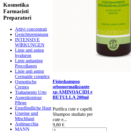
Kosmetika
Farmacisti
Preparatori
Attivi concentrati
Gesichtsreinigung
INTENSIVE
WIRKUNGEN
Linie anti aging
hyaluron
Linie antiaging
Procollagen
Linie anti aging
Cermaide complex
Fisioshampoo
Osmotische
sebonormalizzante
Cremes
xp AMINOACIDI e
Trattamento Urto
BETULLA 200ml
Augenkontour
Pflege
Empflindliche Haut
Purifica cute e capelli
Unreine und
Shampoo studiato per
Mischhaut
cute e...
Antimacchia
9,80 €
MANN