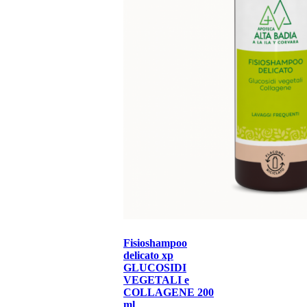
Fisioshampoo
delicato xp
GLUCOSIDI
VEGETALI e
COLLAGENE 200
ml