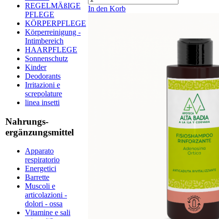
REGELMÄßIGE
In den Korb
PFLEGE
KÖRPERPFLEGE
Körperreinigung -
Intimbereich
HAARPFLEGE
Sonnenschutz
Kinder
Deodorants
Irritazioni e
screpolature
linea insetti
Nahrungs-
ergänzungsmittel
Apparato
respiratorio
Energetici
Barrette
Muscoli e
articolazioni -
dolori - ossa
Vitamine e sali