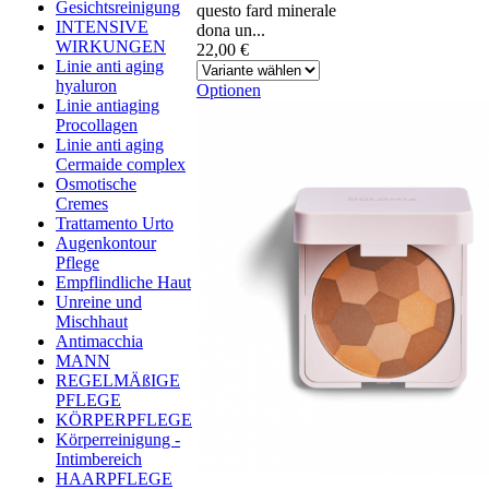
Gesichtsreinigung
questo fard minerale
INTENSIVE
dona un...
WIRKUNGEN
22,00 €
Linie anti aging
hyaluron
Optionen
Linie antiaging
Procollagen
Linie anti aging
Cermaide complex
Osmotische
Cremes
Trattamento Urto
Augenkontour
Pflege
Empflindliche Haut
Unreine und
Mischhaut
Antimacchia
MANN
REGELMÄßIGE
PFLEGE
KÖRPERPFLEGE
Körperreinigung -
Intimbereich
HAARPFLEGE