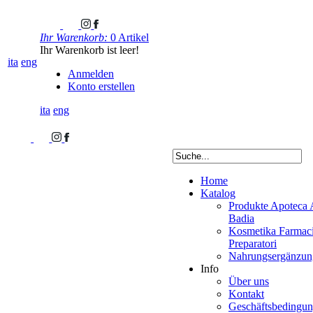
Ihr Warenkorb:
0 Artikel
Ihr Warenkorb ist leer!
ita
eng
Anmelden
Konto erstellen
ita
eng
Home
Katalog
Produkte Apoteca 
Badia
Kosmetika Farmaci
Preparatori
Nahrungsergänzung
Info
Über uns
Kontakt
Geschäftsbedingu