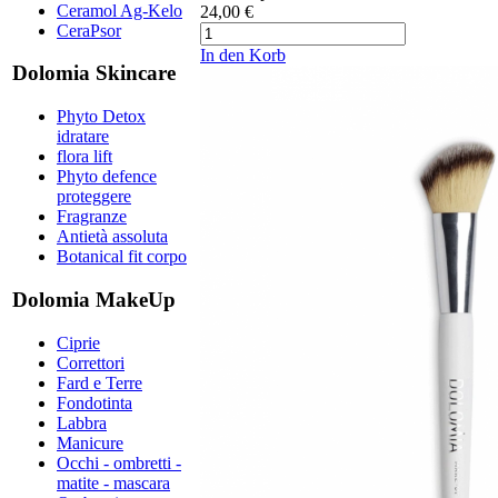
Ceramol Ag-Kelo
24,00 €
CeraPsor
In den Korb
Dolomia Skincare
Phyto Detox
idratare
flora lift
Phyto defence
proteggere
Fragranze
Antietà assoluta
Botanical fit corpo
Dolomia MakeUp
Ciprie
Correttori
Fard e Terre
Fondotinta
Labbra
Manicure
Occhi - ombretti -
matite - mascara