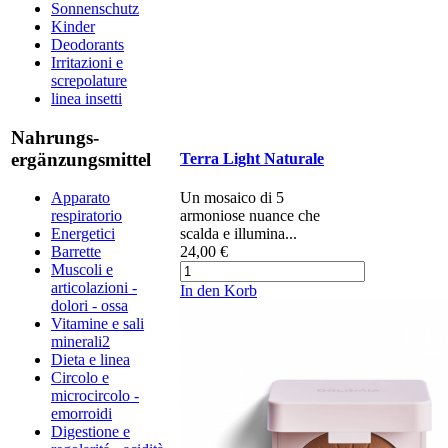
Sonnenschutz
Kinder
Deodorants
Irritazioni e
screpolature
linea insetti
Nahrungs-
ergänzungsmittel
Terra Light Naturale
​Un mosaico di 5
Apparato
armoniose nuance che
respiratorio
scalda e illumina...
Energetici
24,00 €
Barrette
Muscoli e
articolazioni -
In den Korb
dolori - ossa
Vitamine e sali
minerali2
Dieta e linea
Circolo e
microcircolo -
emorroidi
Digestione e