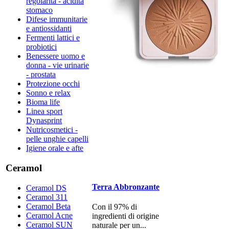
regolaritá - acidità
stomaco
Difese immunitarie
e antiossidanti
Fermenti lattici e
probiotici
Benessere uomo e
donna - vie urinarie
- prostata
Protezione occhi
Sonno e relax
Bioma life
Linea sport
Dynasprint
Nutricosmetici -
pelle unghie capelli
Igiene orale e afte
Ceramol
Terra Abbronzante
Ceramol DS
Ceramol 311
Ceramol Beta
Con il 97% di
Ceramol Acne
ingredienti di origine
Ceramol SUN
naturale per un...