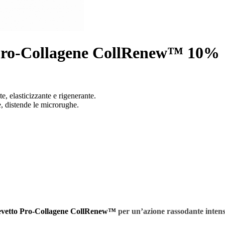
ro-Collagene CollRenew™ 10%
e, elasticizzante e rigenerante.
e, distende le microrughe.
evetto Pro-Collagene CollRenew™
per un’azione rassodante intensi