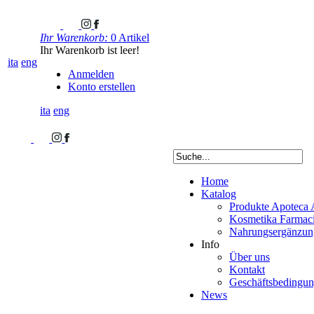
Ihr Warenkorb:
0 Artikel
Ihr Warenkorb ist leer!
ita
eng
Anmelden
Konto erstellen
ita
eng
Home
Katalog
Produkte Apoteca 
Kosmetika Farmacis
Nahrungsergänzung
Info
Über uns
Kontakt
Geschäftsbedingu
News