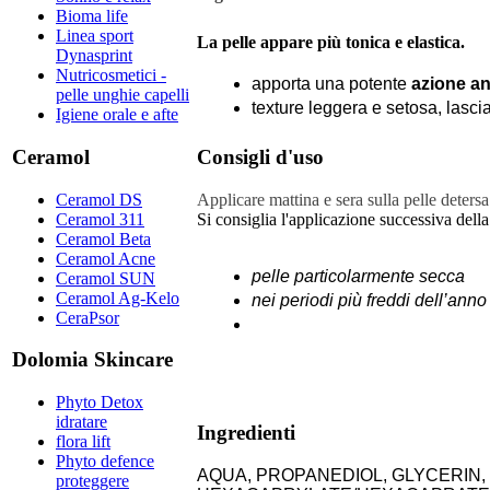
Bioma life
Linea sport
La pelle appare più tonica e elastica.
Dynasprint
Nutricosmetici -
apporta una potente
azione an
pelle unghie capelli
texture leggera e setosa, lascia
Igiene orale e afte
Consigli d'uso
Ceramol
​Applicare mattina e sera sulla pelle deters
Ceramol DS
Si consiglia l'applicazione successiva della
Ceramol 311
Ceramol Beta
Ceramol Acne
pelle particolarmente secca
Ceramol SUN
Ceramol Ag-Kelo
nei periodi più freddi dell’anno
CeraPsor
Dolomia Skincare
Phyto Detox
idratare
Ingredienti
flora lift
Phyto defence
AQUA, PROPANEDIOL, GLYCERIN
proteggere