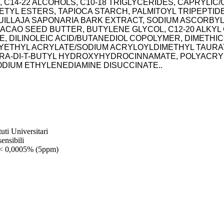
14-22 ALCOHOLS, C10-18 TRIGLYCERIDES, CAPRYLIC/
TYL ESTERS, TAPIOCA STARCH, PALMITOYL TRIPEPTIDE-
ILLAJA SAPONARIA BARK EXTRACT, SODIUM ASCORBY
AO SEED BUTTER, BUTYLENE GLYCOL, C12-20 ALKYL G
E, DILINOLEIC ACID/BUTANEDIOL COPOLYMER, DIMETH
ETHYL ACRYLATE/SODIUM ACRYLOYLDIMETHYL TAURATE
RA-DI-T-BUTYL HYDROXYHYDROCINNAMATE, POLYACRYL
ODIUM ETHYLENEDIAMINE DISUCCINATE..
uti Universitari
ensibili
< 0,0005% (5ppm)​​