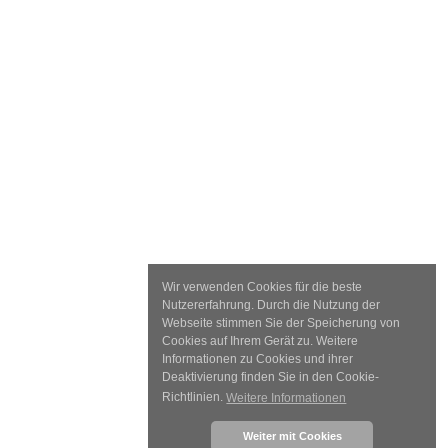
Wir verwenden Cookies für die beste
Nutzererfahrung. Durch die Nutzung der
Webseite stimmen Sie der Speicherung von
Cookies auf Ihrem Gerät zu. Weitere
Informationen zu Cookies und ihrer
Deaktivierung finden Sie in den Cookie-
Richtlinien.
Weitere Informationen
Weiter mit Cookies