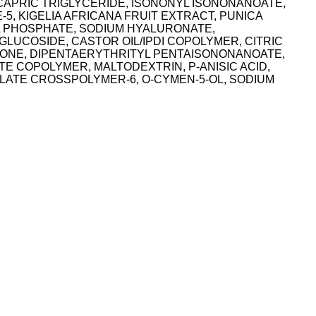
CAPRIC TRIGLYCERIDE, ISONONYL ISONONANOATE,
5, KIGELIA AFRICANA FRUIT EXTRACT, PUNICA
L PHOSPHATE, SODIUM HYALURONATE,
LUCOSIDE, CASTOR OIL/IPDI COPOLYMER, CITRIC
ICONE, DIPENTAERYTHRITYL PENTAISONONANOATE,
 COPOLYMER, MALTODEXTRIN, P-ANISIC ACID,
ATE CROSSPOLYMER-6, O-CYMEN-5-OL, SODIUM