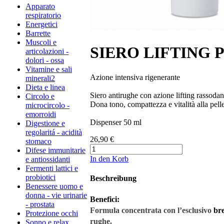
Apparato
respiratorio
Energetici
Barrette
Muscoli e
SIERO LIFTING P
articolazioni -
dolori - ossa
Vitamine e sali
Azione intensiva rigenerante
minerali2
Dieta e linea
Siero antirughe con azione lifting rassodant
Circolo e
Dona tono, compattezza e vitalità alla pell
microcircolo -
emorroidi
Dispenser 50 ml​​​​
Digestione e
regolaritá - acidità
26,90 €
stomaco
Difese immunitarie
In den Korb
e antiossidanti
Fermenti lattici e
probiotici
Beschreibung
Benessere uomo e
donna - vie urinarie
Benefici:
- prostata
Formula concentrata con l’esclusivo
br
Protezione occhi
rughe.
Sonno e relax