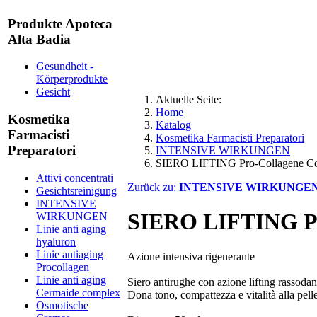
Produkte Apoteca
Alta Badia
Gesundheit -
Körperprodukte
Gesicht
Aktuelle Seite:
Home
Kosmetika
Katalog
Farmacisti
Kosmetika Farmacisti Preparatori
Preparatori
INTENSIVE WIRKUNGEN
SIERO LIFTING Pro-Collagene 
Attivi concentrati
Zurück zu:
INTENSIVE WIRKUNGE
Gesichtsreinigung
INTENSIVE
SIERO LIFTING P
WIRKUNGEN
Linie anti aging
hyaluron
Linie antiaging
Azione intensiva rigenerante
Procollagen
Linie anti aging
Siero antirughe con azione lifting rassodant
Cermaide complex
Dona tono, compattezza e vitalità alla pell
Osmotische