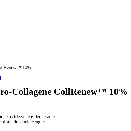
CollRenew™ 10%
N
ro-Collagene CollRenew™ 10%
e, elasticizzante e rigenerante.
e, distende le microrughe.