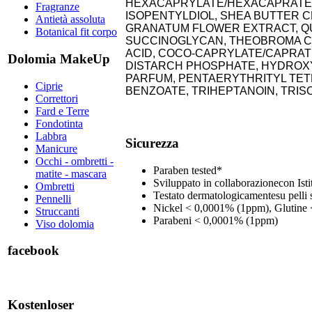
HEXACAPRYLATE/HEXACAPRATE, C
Fragranze
ISOPENTYLDIOL, SHEA BUTTER CE
Antietà assoluta
GRANATUM FLOWER EXTRACT, QU
Botanical fit corpo
SUCCINOGLYCAN, THEOBROMA CAC
ACID, COCO-CAPRYLATE/CAPRAT
Dolomia MakeUp
DISTARCH PHOSPHATE, HYDROXY
PARFUM, PENTAERYTHRITYL TET
Ciprie
BENZOATE, TRIHEPTANOIN, TRIS
Correttori
Fard e Terre
Fondotinta
Labbra
Sicurezza
Manicure
Occhi - ombretti -
Paraben tested*​
matite - mascara
Sviluppato in collaborazionecon Istit
Ombretti
Testato dermatologicamentesu pelli s
Pennelli
Nickel < 0,0001% (1ppm), Glutine 
Struccanti
Parabeni < 0,0001% (1ppm)
Viso dolomia
facebook
Kostenloser