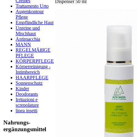
Cremes
Dispenser 50 ml​​​​
Trattamento Urto
Augenkontour
Pflege
Empflindliche Haut
Unreine und
Mischhaut
Antimacchia
MANN
REGELMÄßIGE
PFLEGE
KÖRPERPFLEGE
Körperreinigung -
Intimbereich
HAARPFLEGE
Sonnenschutz
Kinder
Deodorants
Irritazioni e
screpolature
linea insetti
Nahrungs-
ergänzungsmittel