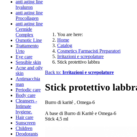
anti aging line
hyaluron
anti aging line
Procollagen
anti aging line
Cermide
You are here:
Complex
Home
Osmotic Line
Catalog
Trattamento
Cosmetics Farmacisti Preparatori
Urto
Irritazioni e screpolature
Eye care
Stick protettivo labbra
Sensible skin
Acne and oily
Back to:
Irritazioni e screpolature
skin
Antimacchia
man
Stick protettivo labbr
Periodic care
Body care
Cleansers -
Burro di karité , Omega-6
Intimate
hygiene.
A base di Burro di Karitè e Omega-6
Hair care
Stick 4,5 ml
Sunscreen
Children
Deodorants