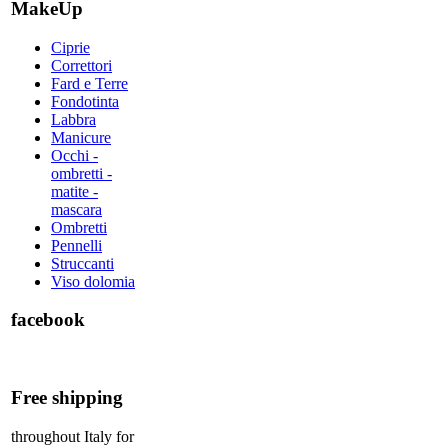
MakeUp
Ciprie
Correttori
Fard e Terre
Fondotinta
Labbra
Manicure
Occhi -
ombretti -
matite -
mascara
Ombretti
Pennelli
Struccanti
Viso dolomia
facebook
Free shipping
throughout Italy for