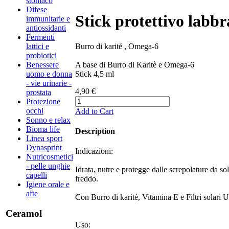
stomaco
Difese
Stick protettivo labbr
immunitarie e
antiossidanti
Fermenti
Burro di karité , Omega-6
lattici e
probiotici
A base di Burro di Karitè e Omega-6
Benessere
Stick 4,5 ml
uomo e donna
- vie urinarie -
4,90 €
prostata
Protezione
occhi
Add to Cart
Sonno e relax
Bioma life
Description
Linea sport
Dynasprint
Indicazioni:
Nutricosmetici
- pelle unghie
​Idrata, nutre e protegge dalle screpolature da so
capelli
freddo.
Igiene orale e
afte
​​​Con Burro di karité, Vitamina E e Filtri solari
Ceramol
Uso: