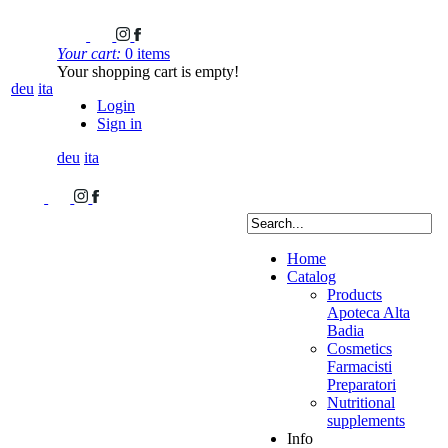
Your cart:
0 items
Your shopping cart is empty!
deu
ita
Login
Sign in
deu
ita
Home
Catalog
Products
Apoteca Alta
Badia
Cosmetics
Farmacisti
Preparatori
Nutritional
supplements
Info