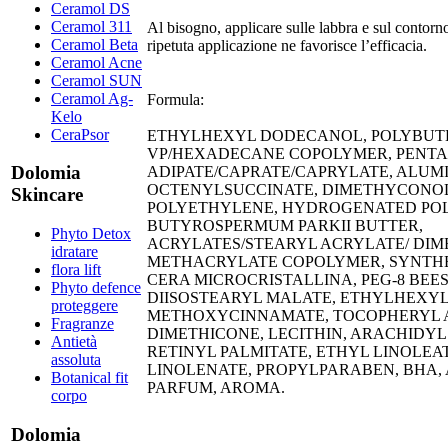
Ceramol DS
Ceramol 311
​Al bisogno, applicare sulle labbra e sul contorn
Ceramol Beta
ripetuta applicazione ne favorisce l’efficacia.
Ceramol Acne
Ceramol SUN
Ceramol Ag-
Formula:
Kelo
CeraPsor
ETHYLHEXYL DODECANOL, POLYBUT
VP/HEXADECANE COPOLYMER, PENT
Dolomia
ADIPATE/CAPRATE/CAPRYLATE, ALU
OCTENYLSUCCINATE, DIMETHYCONOL
Skincare
POLYETHYLENE, HYDROGENATED POL
BUTYROSPERMUM PARKII BUTTER,
Phyto Detox
ACRYLATES/STEARYL ACRYLATE/ DI
idratare
METHACRYLATE COPOLYMER, SYNTHE
flora lift
CERA MICROCRISTALLINA, PEG-8 BEE
Phyto defence
DIISOSTEARYL MALATE, ETHYLHEXY
proteggere
METHOXYCINNAMATE, TOCOPHERYL A
Fragranze
DIMETHICONE, LECITHIN, ARACHIDYL
Antietà
RETINYL PALMITATE, ETHYL LINOLEA
assoluta
LINOLENATE, PROPYLPARABEN, BHA,
Botanical fit
PARFUM, AROMA.​
corpo
Dolomia