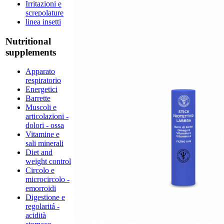
Irritazioni e
screpolature
linea insetti
Nutritional
supplements
Apparato
respiratorio
Energetici
Barrette
Muscoli e
articolazioni -
dolori - ossa
Vitamine e
sali minerali
Diet and
weight control
Circolo e
microcircolo -
emorroidi
Digestione e
regolaritá -
acidità