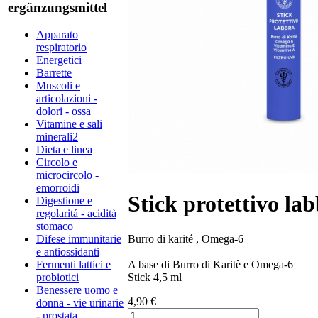
ergänzungsmittel
Apparato
respiratorio
Energetici
Barrette
Muscoli e
articolazioni -
dolori - ossa
Vitamine e sali
minerali2
Dieta e linea
Circolo e
microcircolo -
emorroidi
Stick protettivo la
Digestione e
regolaritá - acidità
stomaco
Burro di karité , Omega-6
Difese immunitarie
e antiossidanti
A base di Burro di Karitè e Omega-6
Fermenti lattici e
Stick 4,5 ml
probiotici
Benessere uomo e
4,90 €
donna - vie urinarie
- prostata