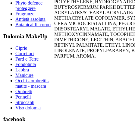
POLYETHYLENE, HYDROGENATED
Phyto defence
BUTYROSPERMUM PARKII BUTTER
proteggere
ACRYLATES/STEARYL ACRYLATE/
Fragranze
METHACRYLATE COPOLYMER, SY
Antietà assoluta
CERA MICROCRISTALLINA, PEG-8
Botanical fit corpo
DIISOSTEARYL MALATE, ETHYLH
METHOXYCINNAMATE, TOCOPHER
Dolomia MakeUp
DIMETHICONE, LECITHIN, ARACH
RETINYL PALMITATE, ETHYL LINO
Ciprie
LINOLENATE, PROPYLPARABEN, B
Correttori
PARFUM, AROMA.​
Fard e Terre
Fondotinta
Labbra
Manicure
Occhi - ombretti -
matite - mascara
Ombretti
Pennelli
Struccanti
Viso dolomia
facebook