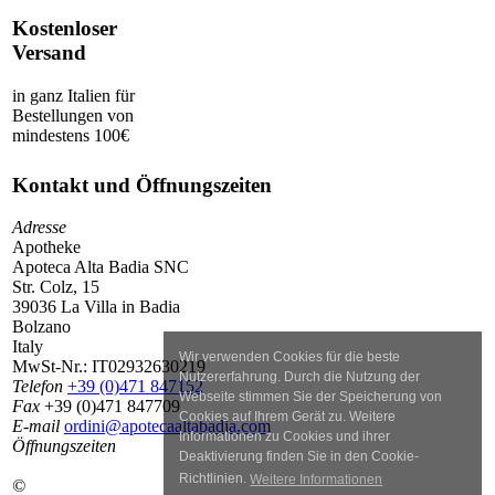
Kostenloser
Versand
in ganz Italien für
Bestellungen von
mindestens 100€
Kontakt und Öffnungszeiten
Adresse
Apotheke
Apoteca Alta Badia SNC
Str. Colz, 15
39036 La Villa in Badia
Bolzano
Italy
Wir verwenden Cookies für die beste
MwSt-Nr.:
IT02932630219
Nutzererfahrung. Durch die Nutzung der
Telefon
+39 (0)471 847152
Webseite stimmen Sie der Speicherung von
Fax
+39 (0)471 847709
Cookies auf Ihrem Gerät zu. Weitere
E-mail
ordini@apotecaaltabadia.com
Informationen zu Cookies und ihrer
Öffnungszeiten
Deaktivierung finden Sie in den Cookie-
Richtlinien.
Weitere Informationen
©