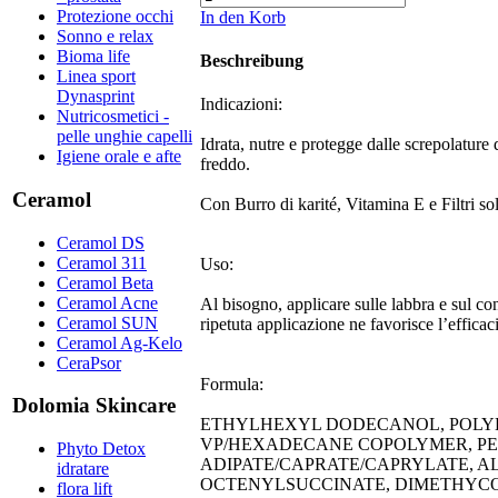
Protezione occhi
In den Korb
Sonno e relax
Bioma life
Beschreibung
Linea sport
Dynasprint
Indicazioni:
Nutricosmetici -
pelle unghie capelli
​Idrata, nutre e protegge dalle screpolature
Igiene orale e afte
freddo.
Ceramol
​​​Con Burro di karité, Vitamina E e Filtri 
Ceramol DS
Ceramol 311
Uso:
Ceramol Beta
Ceramol Acne
​Al bisogno, applicare sulle labbra e sul co
Ceramol SUN
ripetuta applicazione ne favorisce l’efficac
Ceramol Ag-Kelo
CeraPsor
Formula:
Dolomia Skincare
ETHYLHEXYL DODECANOL, POLY
VP/HEXADECANE COPOLYMER, P
Phyto Detox
ADIPATE/CAPRATE/CAPRYLATE, 
idratare
OCTENYLSUCCINATE, DIMETHYC
flora lift