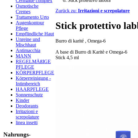
Stick protettivo labbra
Cermaide complex
Osmotische
Zurück zu:
Irritazioni e screpolature
Cremes
Trattamento Urto
Augenkontour
Stick protettivo la
Pflege
Empflindliche Haut
Unreine und
Burro di karité , Omega-6
Mischhaut
Antimacchia
A base di Burro di Karitè e Omega-6
MANN
Stick 4,5 ml
REGELMÄßIGE
PFLEGE
KÖRPERPFLEGE
Körperreinigung -
Intimbereich
HAARPFLEGE
Sonnenschutz
Kinder
Deodorants
Irritazioni e
screpolature
linea insetti
Nahrungs-