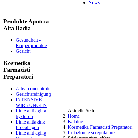
News
Produkte Apoteca
Alta Badia
Gesundheit -
Körperprodukte
Gesicht
Kosmetika
Farmacisti
Preparatori
Attivi concentrati
Gesichtsreinigung
INTENSIVE
WIRKUNGEN
Aktuelle Seite:
Linie anti aging
Home
hyaluron
Katalog
Linie antiaging
Kosmetika Farmacisti Preparatori
Procollagen
Irritazioni e screpolature
Linie anti aging