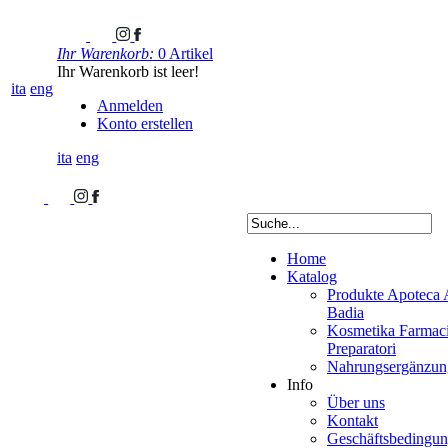
Ihr Warenkorb:
0 Artikel
Ihr Warenkorb ist leer!
ita
eng
Anmelden
Konto erstellen
ita
eng
Home
Katalog
Produkte Apoteca 
Badia
Kosmetika Farmaci
Preparatori
Nahrungsergänzung
Info
Über uns
Kontakt
Geschäftsbedingu