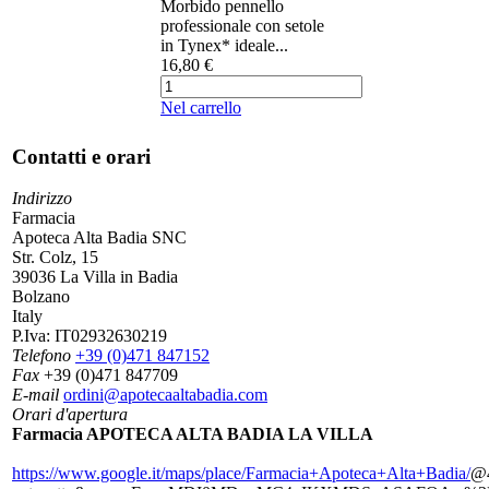
Morbido pennello
professionale con setole
in Tynex* ideale...
16,80 €
Nel carrello
Contatti e orari
Indirizzo
Farmacia
Apoteca Alta Badia SNC
Str. Colz, 15
39036 La Villa in Badia
Bolzano
Italy
P.Iva:
IT02932630219
Telefono
+39 (0)471 847152
Fax
+39 (0)471 847709
E-mail
ordini@apotecaaltabadia.com
Orari d'apertura
Farmacia APOTECA ALTA BADIA LA VILLA
https://www.google.it/maps/place/Farmacia+Apoteca+Alta+Badia/
@4