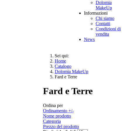
Dolomia
MakeUp
Informazioni
Chi siamo
Contatti
Condizioni di
vendita
News
Sei qui:
Home
Catalogo
Dolomia MakeUp
Fard e Terre
Fard e Terre
Ordina per
Ordinamento +/-
Nome prodotto
Categoria
Prezzo del prodotto