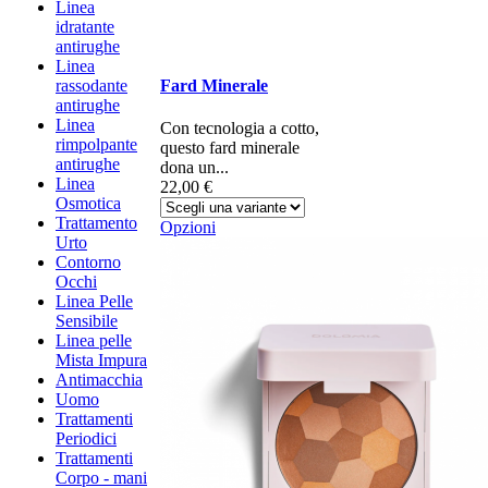
Linea
idratante
antirughe
Linea
rassodante
Fard Minerale
antirughe
Linea
Con tecnologia a cotto,
rimpolpante
questo fard minerale
antirughe
dona un...
Linea
22,00 €
Osmotica
Trattamento
Opzioni
Urto
Contorno
Occhi
Linea Pelle
Sensibile
Linea pelle
Mista Impura
Antimacchia
Uomo
Trattamenti
Periodici
Trattamenti
Corpo - mani