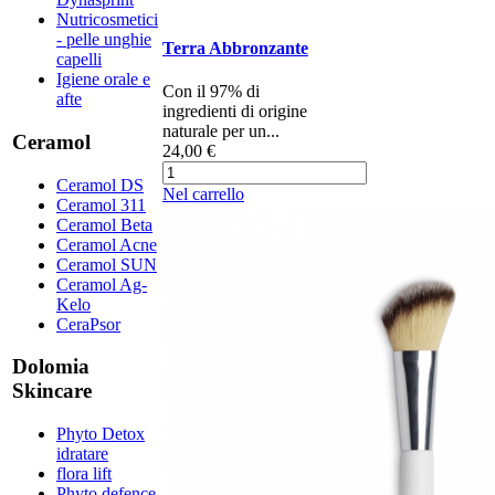
Nutricosmetici
- pelle unghie
Terra Abbronzante
capelli
Igiene orale e
Con il 97% di
afte
ingredienti di origine
naturale per un...
Ceramol
24,00 €
Ceramol DS
Nel carrello
Ceramol 311
Ceramol Beta
Ceramol Acne
Ceramol SUN
Ceramol Ag-
Kelo
CeraPsor
Dolomia
Skincare
Phyto Detox
idratare
flora lift
Phyto defence