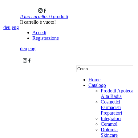
Il tuo carrello:
0 prodotti
Il carrello è vuoto!
deu
eng
Accedi
Registrazione
deu
eng
Home
Catalogo
Prodotti Apoteca
Alta Badia
Cosmetici
Farmacisti
Preparatori
Integratori
Ceramol
Dolomia
Skincare