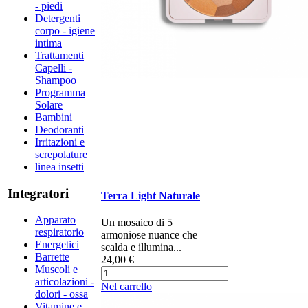
- piedi
Detergenti
corpo - igiene
intima
Trattamenti
Capelli -
Shampoo
Programma
Solare
Bambini
Deodoranti
Irritazioni e
screpolature
linea insetti
Integratori
Terra Light Naturale
Apparato
​Un mosaico di 5
respiratorio
armoniose nuance che
Energetici
scalda e illumina...
Barrette
24,00 €
Muscoli e
articolazioni -
Nel carrello
dolori - ossa
Vitamine e