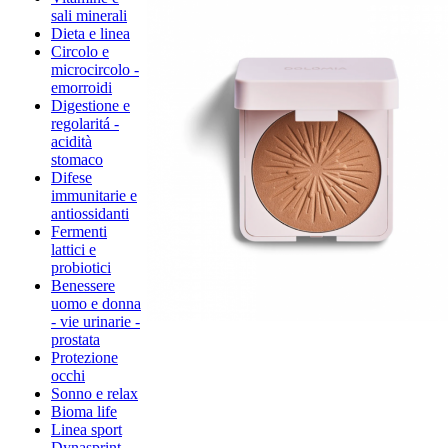
sali minerali
Dieta e linea
Circolo e
microcircolo -
emorroidi
Digestione e
regolaritá -
acidità
stomaco
Difese
immunitarie e
antiossidanti
Fermenti
lattici e
probiotici
Benessere
uomo e donna
- vie urinarie -
prostata
Protezione
occhi
Sonno e relax
Bioma life
Linea sport
Dynasprint