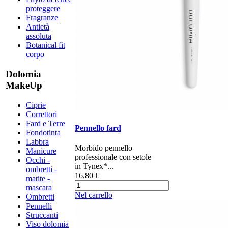
proteggere
Fragranze
Antietà
assoluta
Botanical fit
corpo
Dolomia
MakeUp
Ciprie
Correttori
Fard e Terre
Pennello fard
Fondotinta
Labbra
Morbido pennello
Manicure
professionale con setole
Occhi -
in Tynex*...
ombretti -
16,80 €
matite -
mascara
Nel carrello
Ombretti
Pennelli
Struccanti
Viso dolomia