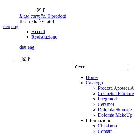
Il tuo carrello:
0 prodotti
Il carrello è vuoto!
deu
eng
Accedi
Registrazione
deu
eng
Home
Catalogo
Prodotti Apoteca A
Cosmetici Farmacis
Integratori
Ceramol
Dolomia Skincare
Dolomia MakeUp
Informazioni
Chi siamo
Contatti