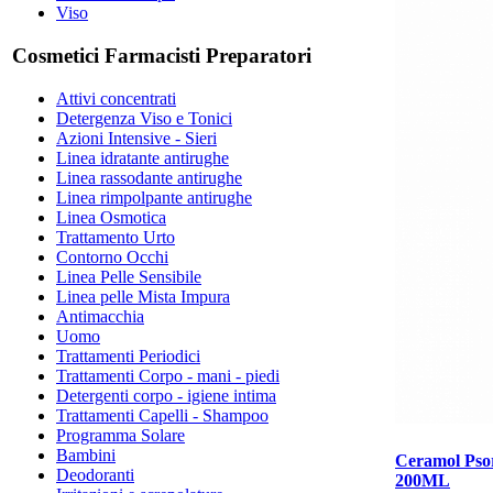
Viso
Cosmetici Farmacisti Preparatori
Attivi concentrati
Detergenza Viso e Tonici
Azioni Intensive - Sieri
Linea idratante antirughe
Linea rassodante antirughe
Linea rimpolpante antirughe
Linea Osmotica
Trattamento Urto
Contorno Occhi
Linea Pelle Sensibile
Linea pelle Mista Impura
Antimacchia
Uomo
Trattamenti Periodici
Trattamenti Corpo - mani - piedi
Detergenti corpo - igiene intima
Trattamenti Capelli - Shampoo
Programma Solare
Bambini
Ceramol Pso
Deodoranti
200ML