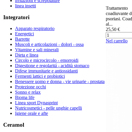
Irritazioni e screpolature
linea insetti
Trattamento
coadiuvante d
Integratori
psoriasi. Coa
al...
Apparato respiratorio
25,50 €
Energetici
Barrette
Nel carrello
Muscoli e articolazioni - dolori - ossa
Vitamine e sali minerali
Dieta e linea
Circolo e microcircolo - emorroidi
Digestione e regolaritá - acidità stomaco
Difese immunitarie e antiossidanti
Fermenti lattici e probiotici
Benessere uomo e donna - vie urinarie - prostata
Protezione occhi
Sonno e relax
Bioma life
Linea sport Dynasprint
Nutricosmetici - pelle unghie capelli
Igiene orale e afte
Ceramol