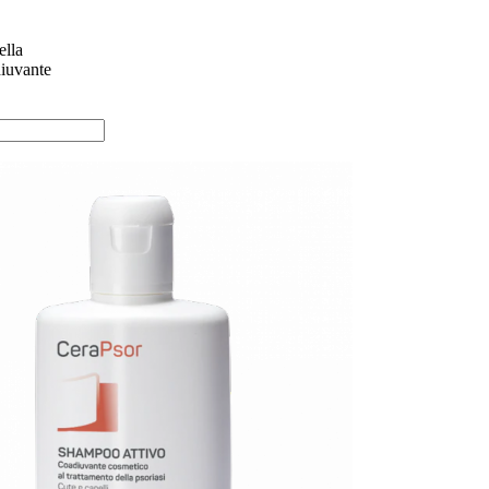
ella
diuvante