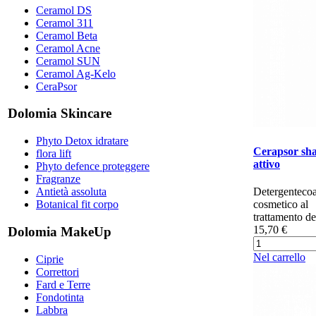
Ceramol DS
Ceramol 311
Ceramol Beta
Ceramol Acne
Ceramol SUN
Ceramol Ag-Kelo
CeraPsor
Dolomia Skincare
Phyto Detox idratare
Cerapsor sh
flora lift
attivo
Phyto defence proteggere
Fragranze
Detergenteco
Antietà assoluta
cosmetico al
Botanical fit corpo
trattamento del
15,70 €
Dolomia MakeUp
Nel carrello
Ciprie
Correttori
Fard e Terre
Fondotinta
Labbra