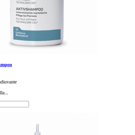
ampoo
adiuvante
la...