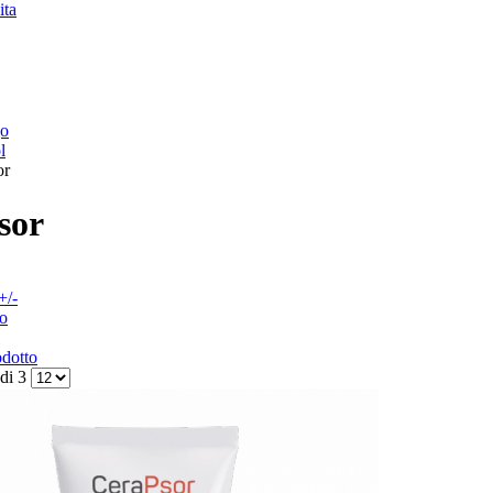
ita
go
l
or
sor
+/-
o
odotto
 di 3