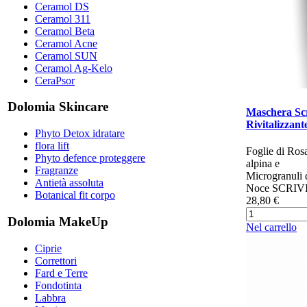
Ceramol DS
Ceramol 311
Ceramol Beta
Ceramol Acne
Ceramol SUN
Ceramol Ag-Kelo
CeraPsor
Dolomia Skincare
Maschera Sc
Rivitalizzant
Phyto Detox idratare
flora lift
Foglie di Ros
Phyto defence proteggere
alpina e
Fragranze
Microgranuli 
Antietà assoluta
Noce SCRIVI.
Botanical fit corpo
28,80 €
Dolomia MakeUp
Nel carrello
Ciprie
Correttori
Fard e Terre
Fondotinta
Labbra