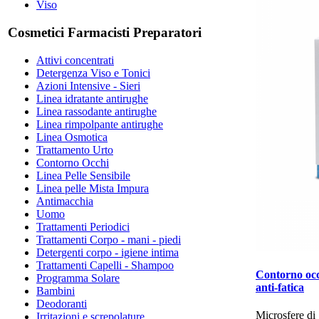
Viso
Cosmetici Farmacisti Preparatori
Attivi concentrati
Detergenza Viso e Tonici
Azioni Intensive - Sieri
Linea idratante antirughe
Linea rassodante antirughe
Linea rimpolpante antirughe
Linea Osmotica
Trattamento Urto
Contorno Occhi
Linea Pelle Sensibile
Linea pelle Mista Impura
Antimacchia
Uomo
Trattamenti Periodici
Trattamenti Corpo - mani - piedi
Detergenti corpo - igiene intima
Trattamenti Capelli - Shampoo
Contorno oc
Programma Solare
anti-fatica
Bambini
Deodoranti
Microsfere di
Irritazioni e screpolature