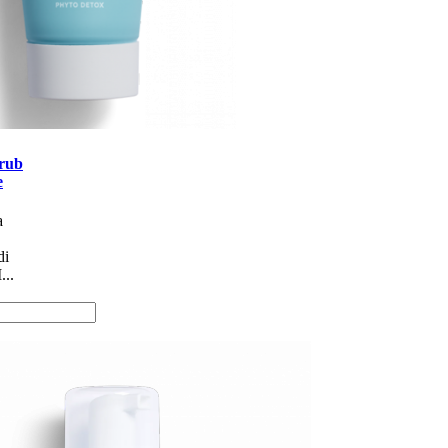
rub
e
a
di
..