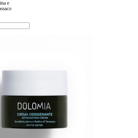
pina e
assaco