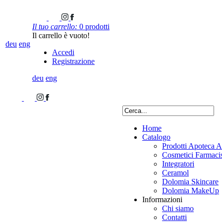
Il tuo carrello:
0 prodotti
Il carrello è vuoto!
deu
eng
Accedi
Registrazione
deu
eng
Home
Catalogo
Prodotti Apoteca A
Cosmetici Farmacis
Integratori
Ceramol
Dolomia Skincare
Dolomia MakeUp
Informazioni
Chi siamo
Contatti