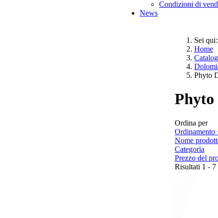
Condizioni di vend
News
Sei qui:
Home
Catalo
Dolomi
Phyto D
Phyto 
Ordina per
Ordinamento 
Nome prodott
Categoria
Prezzo del pr
Risultati 1 - 7