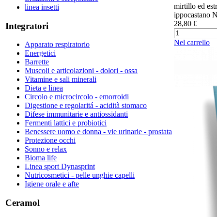
mirtillo ed est
linea insetti
ippocastano Ne
28,80 €
Integratori
Nel carrello
Apparato respiratorio
Energetici
Barrette
Muscoli e articolazioni - dolori - ossa
Vitamine e sali minerali
Dieta e linea
Circolo e microcircolo - emorroidi
Digestione e regolaritá - acidità stomaco
Difese immunitarie e antiossidanti
Fermenti lattici e probiotici
Benessere uomo e donna - vie urinarie - prostata
Protezione occhi
Sonno e relax
Bioma life
Linea sport Dynasprint
Nutricosmetici - pelle unghie capelli
Igiene orale e afte
Ceramol