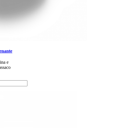
enante
pina e
assaco