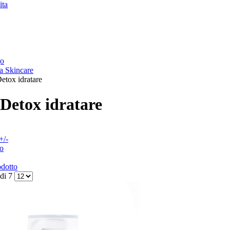
ita
go
a Skincare
etox idratare
Detox idratare
+/-
o
odotto
 di 7