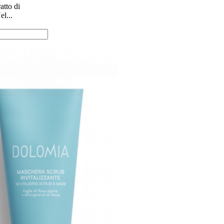
ratto di
l...