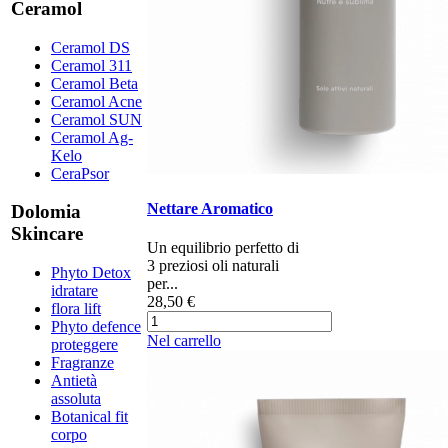
Ceramol
Ceramol DS
Ceramol 311
Ceramol Beta
Ceramol Acne
Ceramol SUN
Ceramol Ag-
Kelo
CeraPsor
Nettare Aromatico
Dolomia
Skincare
Un equilibrio perfetto di
3 preziosi oli naturali
Phyto Detox
per...
idratare
28,50 €
flora lift
Phyto defence
Nel carrello
proteggere
Fragranze
Antietà
assoluta
Botanical fit
corpo