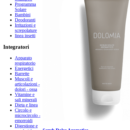
Programma
Solare
Bambini
Deodoranti
Irritazioni e
screpolature
linea insetti
Integratori
Apparato
respiratorio
Energetici
Barrette
Muscoli e
articolazioni -
dolori - ossa
Vitamine e
sali minerali
Dieta e linea
Circolo e
microcircolo -
emorroidi
Digestione e