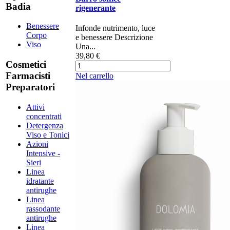
Badia
rigenerante
Benessere
Infonde nutrimento, luce
Corpo
e benessere Descrizione ​
Viso
Una...
39,80 €
Cosmetici
Farmacisti
Nel carrello
Preparatori
Attivi
concentrati
Detergenza
Viso e Tonici
Azioni
Intensive -
Sieri
Linea
idratante
antirughe
Linea
rassodante
antirughe
Linea