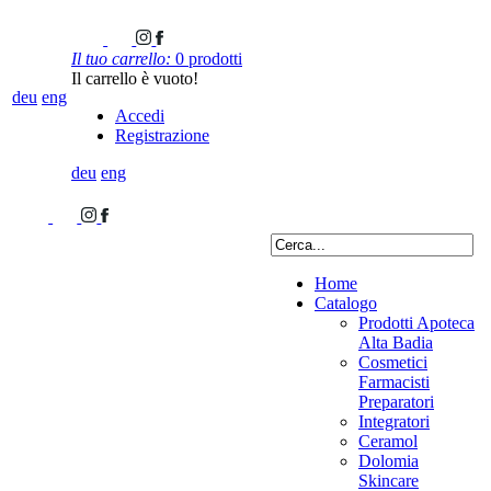
Il tuo carrello:
0 prodotti
Il carrello è vuoto!
deu
eng
Accedi
Registrazione
deu
eng
Home
Catalogo
Prodotti Apoteca
Alta Badia
Cosmetici
Farmacisti
Preparatori
Integratori
Ceramol
Dolomia
Skincare