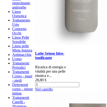
rimpolpante
antirughe
Linea
Osmotica
Trattamento
Urto
Contorno
Occhi
Linea Pelle
Sensibile
Linea pelle
Mista Impura
Latte Setoso Idro-
Antimacchia
tonificante
Uomo
Trattamenti
Ricarica di energia e
Periodici
vitalità per una pelle
Trattamenti
elastica e...
Corpo - mani
28,80 €
- piedi
Detergenti
corpo - igiene
Nel carrello
intima
Trattamenti
Capelli -
Shampoo