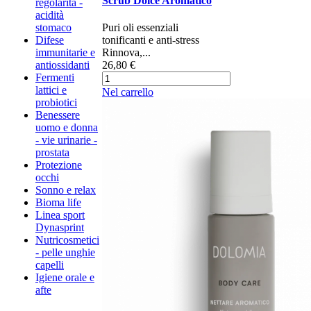
Scrub Dolce Aromatico
regolaritá -
acidità
stomaco
Puri oli essenziali
Difese
tonificanti e anti-stress
immunitarie e
Rinnova,...
antiossidanti
26,80 €
Fermenti
lattici e
Nel carrello
probiotici
Benessere
uomo e donna
- vie urinarie -
prostata
Protezione
occhi
Sonno e relax
Bioma life
Linea sport
Dynasprint
Nutricosmetici
- pelle unghie
capelli
Igiene orale e
afte