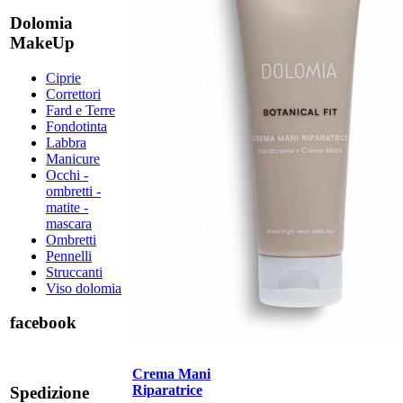
Dolomia
MakeUp
Ciprie
Correttori
Fard e Terre
Fondotinta
Labbra
Manicure
Occhi -
ombretti -
matite -
mascara
Ombretti
Pennelli
Struccanti
Viso dolomia
facebook
Crema Mani
Riparatrice
Spedizione