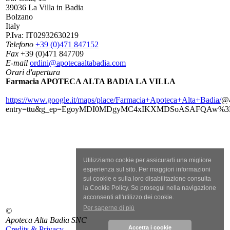
39036 La Villa in Badia
Bolzano
Italy
P.Iva:
IT02932630219
Telefono
+39 (0)471 847152
Fax
+39 (0)471 847709
E-mail
ordini@apotecaaltabadia.com
Orari d'apertura
Farmacia APOTECA ALTA BADIA LA VILLA
https://www.google.it/maps/place/Farmacia+Apoteca+Alta+Badia/
@4
entry=ttu&g_ep=EgoyMDI0MDgyMC4xIKXMDSoASAFQAw%
Utilizziamo cookie per assicurarti una migliore
esperienza sul sito. Per maggiori informazioni
sui cookie e sulla loro disabilitazione consulta
la Cookie Policy. Se prosegui nella navigazione
acconsenti all'utilizzo dei cookie.
Per saperne di più
©
Apoteca Alta Badia SNC
Accetta i cookie
Credits & Privacy