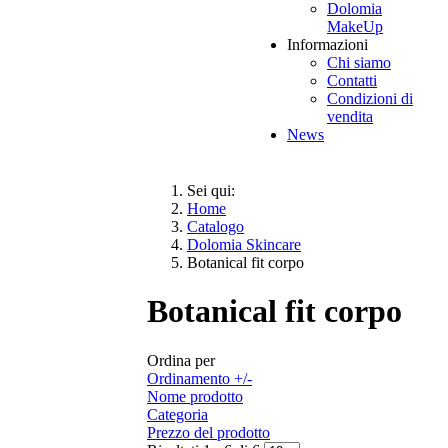
Dolomia
MakeUp
Informazioni
Chi siamo
Contatti
Condizioni di
vendita
News
Sei qui:
Home
Catalogo
Dolomia Skincare
Botanical fit corpo
Botanical fit corpo
Ordina per
Ordinamento +/-
Nome prodotto
Categoria
Prezzo del prodotto