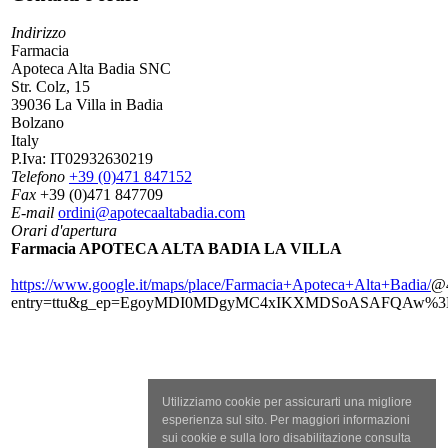
Indirizzo
Farmacia
Apoteca Alta Badia SNC
Str. Colz, 15
39036 La Villa in Badia
Bolzano
Italy
P.Iva:
IT02932630219
Telefono
+39 (0)471 847152
Fax
+39 (0)471 847709
E-mail
ordini@apotecaaltabadia.com
Orari d'apertura
Farmacia APOTECA ALTA BADIA LA VILLA
https://www.google.it/maps/place/Farmacia+Apoteca+Alta+Badia/
@4
entry=ttu&g_ep=EgoyMDI0MDgyMC4xIKXMDSoASAFQAw%
Utilizziamo cookie per assicurarti una migliore
esperienza sul sito. Per maggiori informazioni
sui cookie e sulla loro disabilitazione consulta