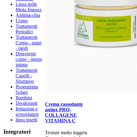
Linea pelle
Mista Impura
Antimacchia
Uomo
Trattamenti
Periodici
Trattamenti
Corpo - mani
- piedi
Detergenti
corpo - igiene
intima
Trattamenti
Capelli -
Shampoo
Programma
Solare
Bambini
Deodoranti
Crema rassodante
Irritazioni e
antiox PRO-
screpolature
COLLAGENE
linea insetti
VITAMINA C
Integratori
​​Texture molto leggera