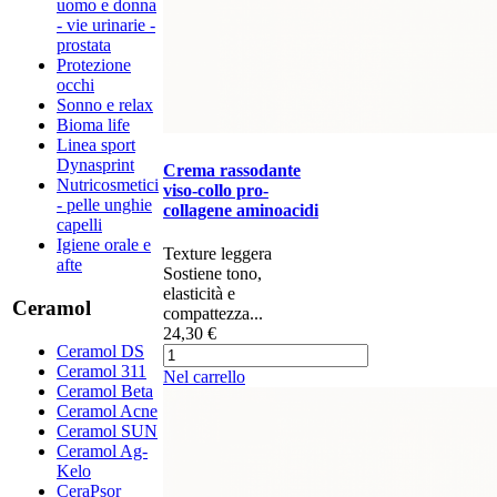
uomo e donna
- vie urinarie -
prostata
Protezione
occhi
Sonno e relax
Bioma life
Linea sport
Dynasprint
Crema rassodante
Nutricosmetici
viso-collo pro-
- pelle unghie
collagene aminoacidi
capelli
Igiene orale e
Texture leggera
afte
Sostiene tono,
elasticità e
Ceramol
compattezza...
24,30 €
Ceramol DS
Ceramol 311
Nel carrello
Ceramol Beta
Ceramol Acne
Ceramol SUN
Ceramol Ag-
Kelo
CeraPsor