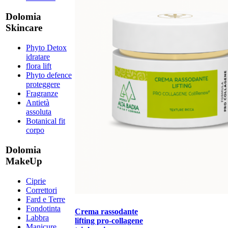
Dolomia
Skincare
Phyto Detox
idratare
flora lift
Phyto defence
proteggere
Fragranze
Antietà
assoluta
Botanical fit
corpo
Dolomia
MakeUp
Ciprie
Correttori
Fard e Terre
Fondotinta
Crema rassodante
Labbra
lifting pro-collagene
Manicure