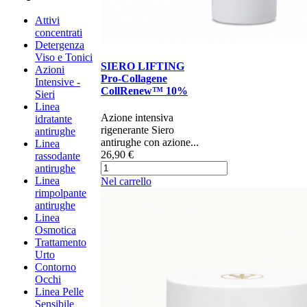
Attivi
concentrati
Detergenza
Viso e Tonici
SIERO LIFTING
Azioni
Pro-Collagene
Intensive -
CollRenew™ 10%
Sieri
Linea
Azione intensiva
idratante
rigenerante Siero
antirughe
antirughe con azione...
Linea
26,90 €
rassodante
antirughe
Linea
Nel carrello
rimpolpante
antirughe
Linea
Osmotica
Trattamento
Urto
Contorno
Occhi
Linea Pelle
Sensibile