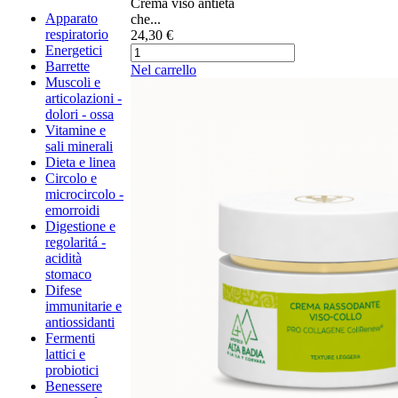
Crema viso ​antietà
Apparato
che...
respiratorio
24,30 €
Energetici
Barrette
Nel carrello
Muscoli e
articolazioni -
dolori - ossa
Vitamine e
sali minerali
Dieta e linea
Circolo e
microcircolo -
emorroidi
Digestione e
regolaritá -
acidità
stomaco
Difese
immunitarie e
antiossidanti
Fermenti
lattici e
probiotici
Benessere