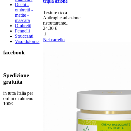
tripla azione
Occhi -
ombretti -
​​Texture ricca
matite -
Antirughe ad azione
mascara
ristrutturante...
Ombretti
24,30 €
Pennelli
Struccanti
Nel carrello
Viso dolomia
facebook
Spedizione
gratuita
in tutta Italia per
ordini di almeno
100€