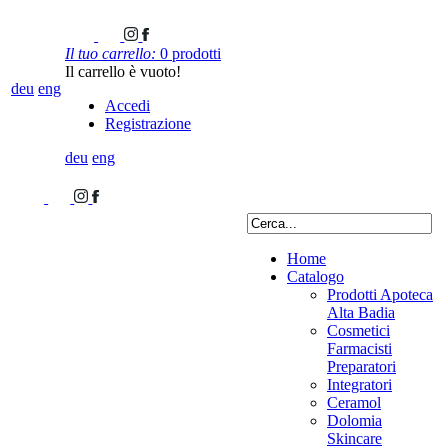
Il tuo carrello:
0 prodotti
Il carrello è vuoto!
deu
eng
Accedi
Registrazione
deu
eng
Home
Catalogo
Prodotti Apoteca
Alta Badia
Cosmetici
Farmacisti
Preparatori
Integratori
Ceramol
Dolomia
Skincare