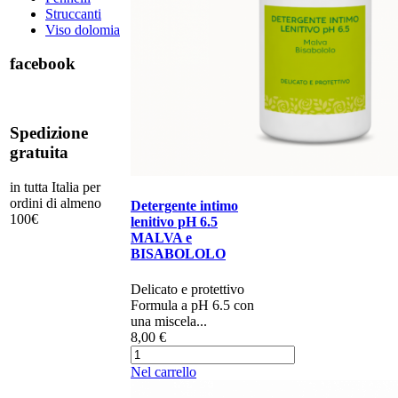
Struccanti
Viso dolomia
facebook
Spedizione
gratuita
in tutta Italia per
ordini di almeno
Detergente intimo
100€
lenitivo pH 6.5
MALVA e
BISABOLOLO
Delicato e protettivo​
Formula a pH 6.5 con
una miscela...
8,00 €
Nel carrello