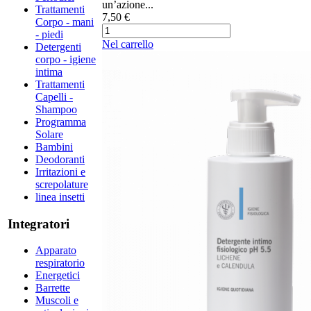
un’azione...
Trattamenti
7,50 €
Corpo - mani
- piedi
Nel carrello
Detergenti
corpo - igiene
intima
Trattamenti
Capelli -
Shampoo
Programma
Solare
Bambini
Deodoranti
Irritazioni e
screpolature
linea insetti
Integratori
Apparato
respiratorio
Energetici
Barrette
Muscoli e