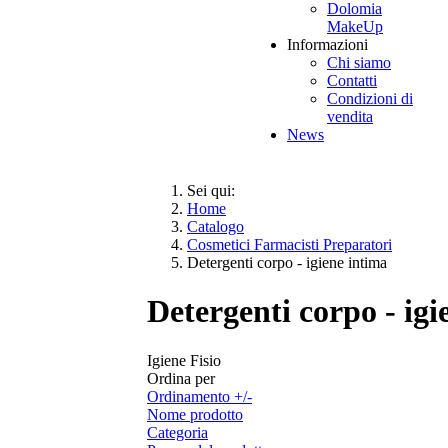
Dolomia
MakeUp
Informazioni
Chi siamo
Contatti
Condizioni di
vendita
News
Sei qui:
Home
Catalogo
Cosmetici Farmacisti Preparatori
Detergenti corpo - igiene intima
Detergenti corpo - igi
Igiene Fisio
Ordina per
Ordinamento +/-
Nome prodotto
Categoria