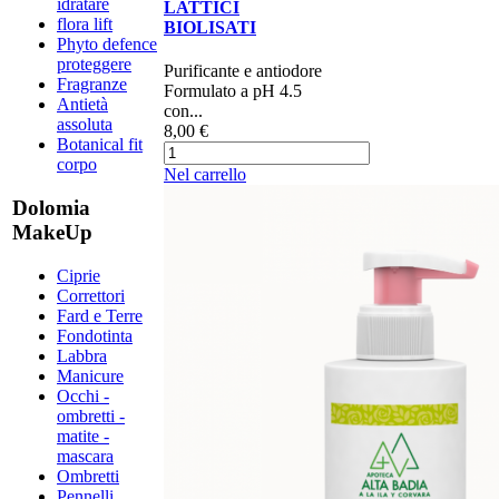
idratare
LATTICI
flora lift
BIOLISATI
Phyto defence
proteggere
​​​​​​​​​​Purificante e antiodore
Fragranze
Formulato a pH 4.5
Antietà
con...
assoluta
8,00 €
Botanical fit
corpo
Nel carrello
Dolomia
MakeUp
Ciprie
Correttori
Fard e Terre
Fondotinta
Labbra
Manicure
Occhi -
ombretti -
matite -
mascara
Ombretti
Pennelli