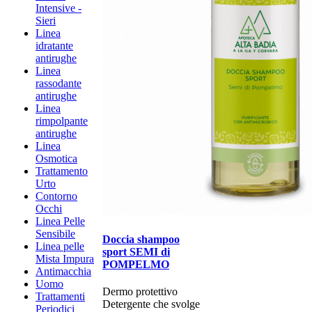
Intensive -
Sieri
Linea
idratante
antirughe
Linea
rassodante
antirughe
Linea
rimpolpante
antirughe
Linea
Osmotica
Trattamento
Urto
Contorno
Occhi
Linea Pelle
Sensibile
Doccia shampoo
Linea pelle
sport SEMI di
Mista Impura
POMPELMO
Antimacchia
Uomo
​​​​​​​Dermo protettivo
Trattamenti
Detergente che svolge
Periodici