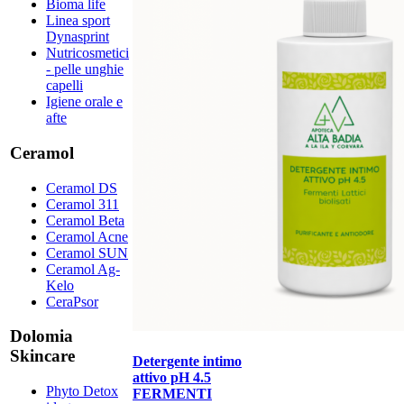
Bioma life
Linea sport
Dynasprint
Nutricosmetici
- pelle unghie
capelli
Igiene orale e
afte
Ceramol
Ceramol DS
Ceramol 311
Ceramol Beta
Ceramol Acne
Ceramol SUN
Ceramol Ag-
Kelo
CeraPsor
Dolomia
Skincare
Detergente intimo
attivo pH 4.5
Phyto Detox
FERMENTI