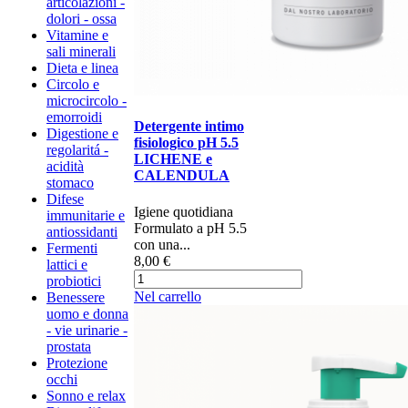
articolazioni -
dolori - ossa
Vitamine e
sali minerali
Dieta e linea
Circolo e
microcircolo -
emorroidi
Detergente intimo
Digestione e
fisiologico pH 5.5
regolaritá -
LICHENE e
acidità
CALENDULA
stomaco
Difese
​​Igiene quotidiana​​​
immunitarie e
Formulato a pH 5.5
antiossidanti
con una...
Fermenti
8,00 €
lattici e
probiotici
Nel carrello
Benessere
uomo e donna
- vie urinarie -
prostata
Protezione
occhi
Sonno e relax