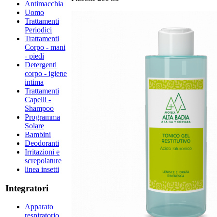
Antimacchia
Uomo
Trattamenti
Periodici
Trattamenti
Corpo - mani
- piedi
Detergenti
corpo - igiene
intima
Trattamenti
Capelli -
Shampoo
Programma
Solare
Bambini
Deodoranti
Irritazioni e
screpolature
linea insetti
Integratori
Apparato
respiratorio