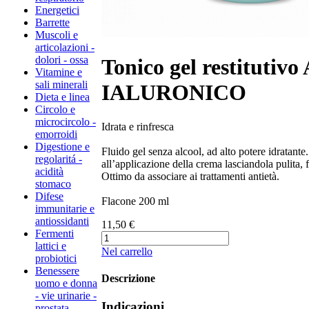
Energetici
Barrette
Muscoli e
articolazioni -
dolori - ossa
Tonico gel restitutiv
Vitamine e
sali minerali
IALURONICO
Dieta e linea
Circolo e
microcircolo -
​​​​​​​​​​​Idrata e rinfresca​
emorroidi
Digestione e
Fluido gel senza alcool, ad alto potere idratante.
regolaritá -
all’applicazione della crema lasciandola pulita, 
acidità
Ottimo da associare ai trattamenti antietà.
stomaco
Difese
Flacone 200 ml
immunitarie e
antiossidanti
11,50 €
Fermenti
lattici e
Nel carrello
probiotici
Benessere
Descrizione
uomo e donna
- vie urinarie -
Indicazioni
prostata