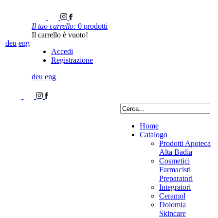
Il tuo carrello:
0 prodotti
Il carrello è vuoto!
deu
eng
Accedi
Registrazione
deu
eng
Home
Catalogo
Prodotti Apoteca
Alta Badia
Cosmetici
Farmacisti
Preparatori
Integratori
Ceramol
Dolomia
Skincare