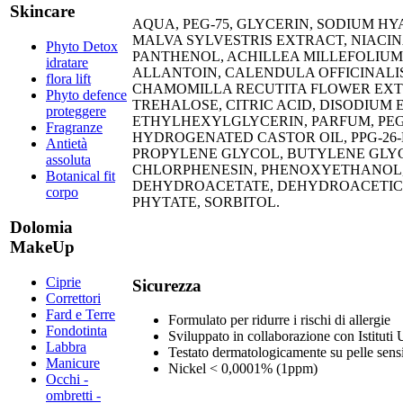
Skincare
AQUA, PEG-75, GLYCERIN, SODIUM H
MALVA SYLVESTRIS EXTRACT, NIACIN
Phyto Detox
PANTHENOL, ACHILLEA MILLEFOLIUM
idratare
ALLANTOIN, CALENDULA OFFICINALI
flora lift
CHAMOMILLA RECUTITA FLOWER EXT
Phyto defence
TREHALOSE, CITRIC ACID, DISODIUM 
proteggere
ETHYLHEXYLGLYCERIN, PARFUM, PEG
Fragranze
HYDROGENATED CASTOR OIL, PPG-26-
Antietà
PROPYLENE GLYCOL, BUTYLENE GLY
assoluta
CHLORPHENESIN, PHENOXYETHANOL
Botanical fit
DEHYDROACETATE, DEHYDROACETIC 
corpo
PHYTATE, SORBITOL.
Dolomia
MakeUp
Ciprie
Sicurezza
Correttori
Fard e Terre
Formulato per ridurre i rischi di allergie
Fondotinta
Sviluppato in collaborazione con Istituti 
Labbra
Testato dermatologicamente​​ su pelle sens
Manicure
Nickel < 0,0001% (1ppm)​
Occhi -
ombretti -