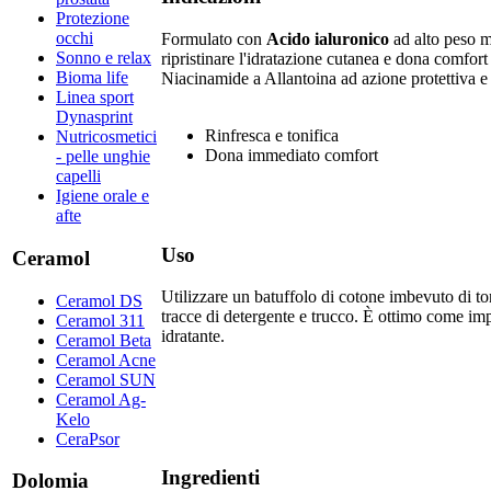
Protezione
occhi
Formulato con ​
Acido ialuronico
ad alto peso m
Sonno e relax
ripristinare l'idratazione cutanea e dona comfo
Bioma life
Niacinamide a Allantoina ad azione protettiva e 
Linea sport
Dynasprint
​Rinfresca e tonifica
Nutricosmetici
Dona immediato comfort​​
- pelle unghie
capelli
Igiene orale e
afte
Uso
Ceramol
​Utilizzare un batuffolo di cotone imbevuto di to
Ceramol DS
tracce di detergente e trucco. È ottimo come im
Ceramol 311
idratante.
Ceramol Beta
Ceramol Acne
Ceramol SUN
Ceramol Ag-
Kelo
CeraPsor
Ingredienti
Dolomia