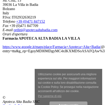
Str. Colz, 15
39036 La Villa in Badia
Bolzano
Italy
P.Iva:
IT02932630219
Telefono
+39 (0)471 847152
Fax
+39 (0)471 847709
E-mail
ordini@apotecaaltabadia.com
Orari d'apertura
Farmacia APOTECA ALTA BADIA LA VILLA
https://www.google.it/maps/place/Farmacia+Apoteca+Alta+Badia/
@4
entry=ttu&g_ep=EgoyMDI0MDgyMC4xIKXMDSoASAFQAw%
Utilizziamo cookie per assicurarti una migliore
esperienza sul sito. Per maggiori informazioni
sui cookie e sulla loro disabilitazione consulta
la Cookie Policy. Se prosegui nella navigazione
acconsenti all'utilizzo dei cookie.
Per saperne di più
©
Apoteca Alta Badia SNC