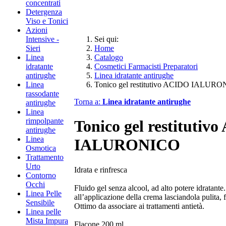
concentrati
Detergenza
Viso e Tonici
Azioni
Intensive -
Sei qui:
Sieri
Home
Linea
Catalogo
idratante
Cosmetici Farmacisti Preparatori
antirughe
Linea idratante antirughe
Linea
Tonico gel restitutivo ACIDO IALUR
rassodante
Torna a:
Linea idratante antirughe
antirughe
Linea
rimpolpante
Tonico gel restitutiv
antirughe
Linea
IALURONICO
Osmotica
Trattamento
Urto
​​​​​​​​​​​Idrata e rinfresca​
Contorno
Occhi
Fluido gel senza alcool, ad alto potere idratante.
Linea Pelle
all’applicazione della crema lasciandola pulita, 
Sensibile
Ottimo da associare ai trattamenti antietà.
Linea pelle
Mista Impura
Flacone 200 ml