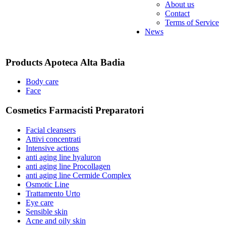
About us
Contact
Terms of Service
News
Products Apoteca Alta Badia
Body care
Face
Cosmetics Farmacisti Preparatori
Facial cleansers
Attivi concentrati
Intensive actions
anti aging line hyaluron
anti aging line Procollagen
anti aging line Cermide Complex
Osmotic Line
Trattamento Urto
Eye care
Sensible skin
Acne and oily skin