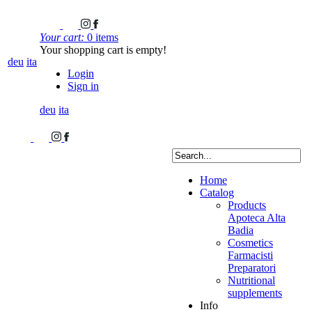
Your cart:
0 items
Your shopping cart is empty!
deu
ita
Login
Sign in
deu
ita
Home
Catalog
Products
Apoteca Alta
Badia
Cosmetics
Farmacisti
Preparatori
Nutritional
supplements
Info