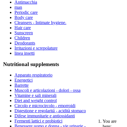
Antimacchia
man
Periodic care
Body care
Cleansers - Intimate hygiene.
Hair care
Sunscreen
Children
Deodorants
Irritazioni e screpolature
linea insetti
Nutritional supplements
Apparato respiratorio
Energetici
Barrette
Muscoli e articolazioni - dolori - ossa
Vitamine e sali minerali
Diet and weight control
Circolo e microcircolo - emorroidi
Digestione e regolaritá - acidità stomaco
Difese immunitarie e antiossidanti
Fermenti lattici e probiotici
You are
Benessere uomo e donna - vie urinarie -
here: