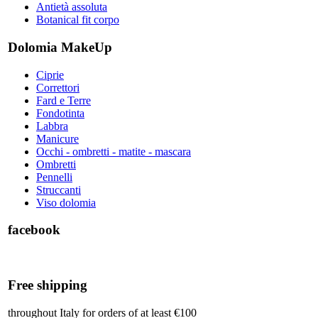
Antietà assoluta
Botanical fit corpo
Dolomia MakeUp
Ciprie
Correttori
Fard e Terre
Fondotinta
Labbra
Manicure
Occhi - ombretti - matite - mascara
Ombretti
Pennelli
Struccanti
Viso dolomia
facebook
Free shipping
throughout Italy for orders of at least €100