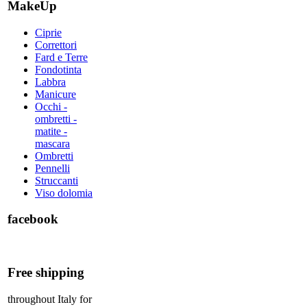
MakeUp
Ciprie
Correttori
Fard e Terre
Fondotinta
Labbra
Manicure
Occhi -
ombretti -
matite -
mascara
Ombretti
Pennelli
Struccanti
Viso dolomia
facebook
Free shipping
throughout Italy for