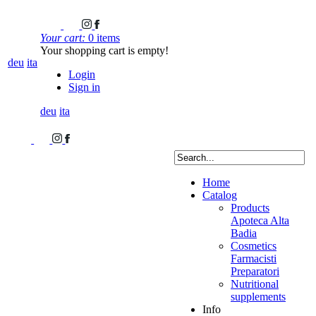
Your cart:
0 items
Your shopping cart is empty!
deu
ita
Login
Sign in
deu
ita
Home
Catalog
Products
Apoteca Alta
Badia
Cosmetics
Farmacisti
Preparatori
Nutritional
supplements
Info