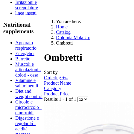
Irritazioni e
screpolature
linea insetti
You are here:
Nutritional
Home
supplements
Catalog
Dolomia MakeUp
Apparato
Ombretti
respiratorio
Energetici
Ombretti
Barrette
Muscoli e
articolazioni -
Sort by
dolori - ossa
Ordering +/-
Vitamine e
Product Name
sali minerali
Category
Diet and
Product Price
weight control
Results 1 - 1 of 1
Circolo e
microcircolo -
emorroidi
Digestione e
regolaritá -
acidità