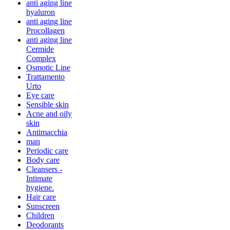
anti aging line
hyaluron
anti aging line
Procollagen
anti aging line
Cermide
Complex
Osmotic Line
Trattamento
Urto
Eye care
Sensible skin
Acne and oily
skin
Antimacchia
man
Periodic care
Body care
Cleansers -
Intimate
hygiene.
Hair care
Sunscreen
Children
Deodorants