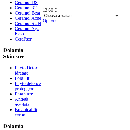
Ceramol DS
Ceramol 311
13,60 €
Ceramol Beta
Ceramol Acne
Options
Ceramol SUN
Ceramol Ag-
Kelo
CeraPsor
Dolomia
Skincare
Phyto Detox
idratare
flora lift
Phyto defence
proteggere
Fragranze
Antietà
assoluta
Botanical fit
corpo
Dolomia