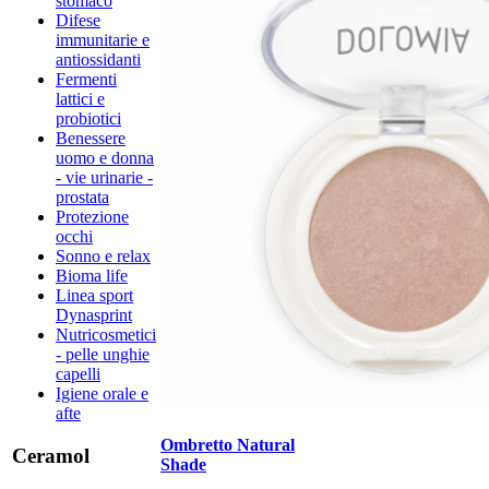
stomaco
Difese
immunitarie e
antiossidanti
Fermenti
lattici e
probiotici
Benessere
uomo e donna
- vie urinarie -
prostata
Protezione
occhi
Sonno e relax
Bioma life
Linea sport
Dynasprint
Nutricosmetici
- pelle unghie
capelli
Igiene orale e
afte
Ombretto Natural
Ceramol
Shade