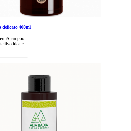
 delicato 400ml
enti ​Shampoo
tettivo ideale...