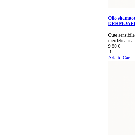
Olio shampo
DERMOAFFI
​​​​C​ute sensi
iperdelicato a 
9,80 €
Add to Cart