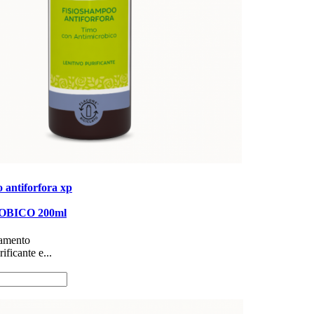
 antiforfora xp
BICO 200ml
rattamento
ificante e...