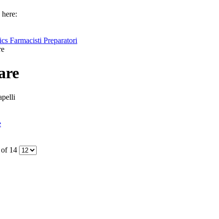
 here:
cs Farmacisti Preparatori
re
are
pelli
e
 of 14