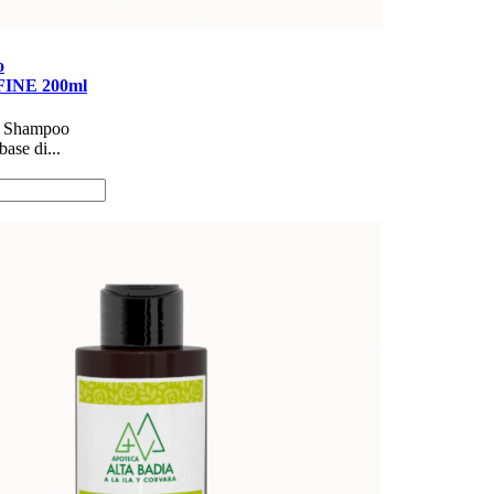
o
NE 200ml
bile Shampoo
base di...