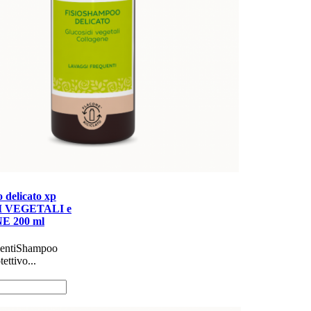
 delicato xp
 VEGETALI e
 200 ml
quenti​​ Shampoo
tettivo...