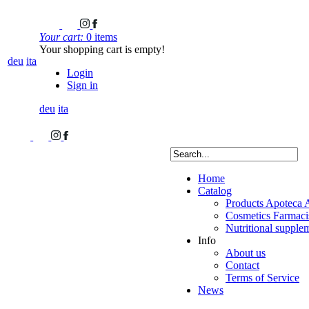
Your cart:
0 items
Your shopping cart is empty!
deu
ita
Login
Sign in
deu
ita
Home
Catalog
Products Apoteca 
Cosmetics Farmacis
Nutritional supple
Info
About us
Contact
Terms of Service
News