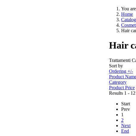
You are
Home
Catalog
Cosmeti
Hair ca
Hair c
Trattamenti Ca
Sort by
Ordering +/-
Product Nam
Category
Product Price
Results 1 - 12
Start
Prev
1
2
Next
End