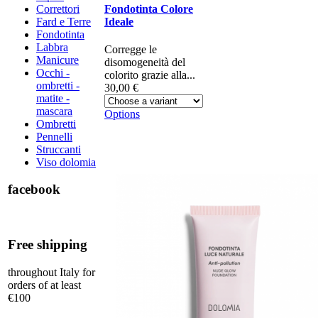
Correttori
Fondotinta Colore
Fard e Terre
Ideale
Fondotinta
Labbra
Corregge le
Manicure
disomogeneità del
Occhi -
colorito grazie alla...
ombretti -
30,00 €
matite -
mascara
Options
Ombretti
Pennelli
Struccanti
Viso dolomia
facebook
Free shipping
throughout Italy for
orders of at least
€100