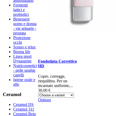
antiossidanti
Fermenti
lattici e
probiotici
Benessere
uomo e donna
- vie urinarie -
prostata
Protezione
occhi
Sonno e relax
Bioma life
Linea sport
Dynasprint
Fondotinta Correttivo
Nutricosmetici
HD
- pelle unghie
capelli
Copre, corregge,
Igiene orale e
riequilibra. Per un
afte
incarnato uniforme,...
30,00 €
Ceramol
Options
Ceramol DS
Ceramol 311
Ceramol Beta