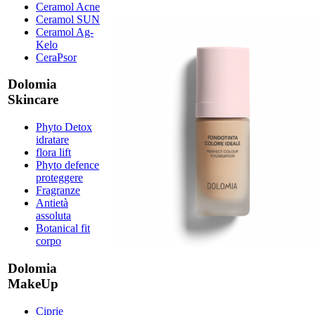
Ceramol Acne
Ceramol SUN
Ceramol Ag-
Kelo
CeraPsor
Dolomia
Skincare
Phyto Detox
idratare
flora lift
Phyto defence
proteggere
Fragranze
Antietà
assoluta
Botanical fit
corpo
Dolomia
MakeUp
Ciprie