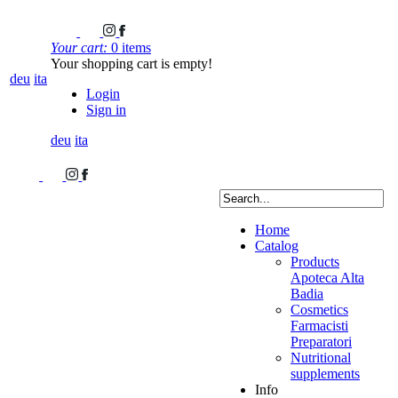
Your cart:
0 items
Your shopping cart is empty!
deu
ita
Login
Sign in
deu
ita
Home
Catalog
Products
Apoteca Alta
Badia
Cosmetics
Farmacisti
Preparatori
Nutritional
supplements
Info