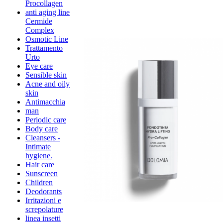
Procollagen
anti aging line
Cermide
Complex
Osmotic Line
Trattamento
Urto
Eye care
Sensible skin
Acne and oily
skin
Antimacchia
man
Periodic care
Body care
Cleansers -
Intimate
hygiene.
Hair care
Sunscreen
Children
Deodorants
Irritazioni e
screpolature
linea insetti