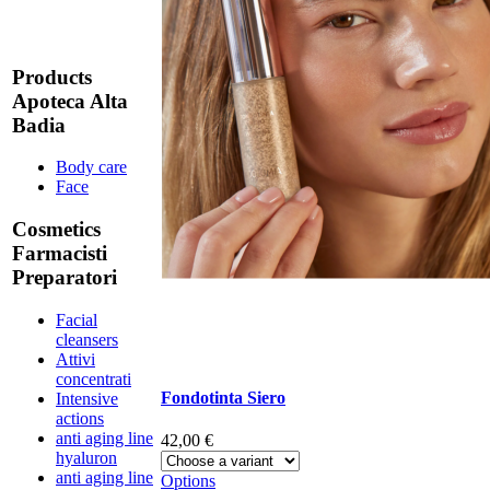
Products
Apoteca Alta
Badia
Body care
Face
Cosmetics
Farmacisti
Preparatori
Facial
cleansers
Attivi
concentrati
Fondotinta Siero
Intensive
actions
anti aging line
42,00 €
hyaluron
anti aging line
Options