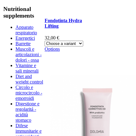
Nutritional
supplements
Fondotinta Hydra
Lifting
Apparato
respiratorio
32,00 €
Energetici
Barrette
Options
Muscoli e
articolazioni -
dolori - ossa
Vitamine e
sali minerali
Diet and
weight control
Circolo e
microcircolo -
emorroidi
Digestione e
regolaritá -
acidità
stomaco
Difese
immunitarie e