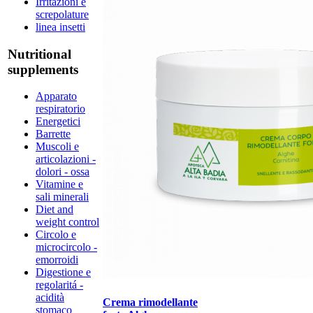
Irritazioni e
screpolature
linea insetti
Nutritional
supplements
Apparato
respiratorio
Energetici
Barrette
Muscoli e
articolazioni -
dolori - ossa
Vitamine e
sali minerali
Diet and
weight control
Circolo e
microcircolo -
emorroidi
Digestione e
regolaritá -
acidità
Crema rimodellante
stomaco