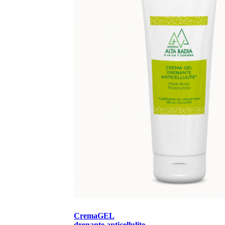
CremaGEL
drenante anticellulite