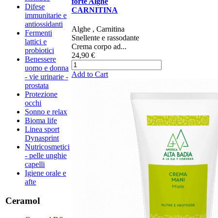
forte Alghe
Difese
CARNITINA
immunitarie e
antiossidanti
Alghe , Carnitina
Fermenti
Snellente e rassodante
lattici e
Crema corpo ad...
probiotici
24,90 €
Benessere
uomo e donna
Add to Cart
- vie urinarie -
prostata
Protezione
occhi
Sonno e relax
Bioma life
Linea sport
Dynasprint
Nutricosmetici
- pelle unghie
capelli
Igiene orale e
afte
Ceramol