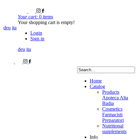
Your cart:
0 items
Your shopping cart is empty!
deu
ita
Login
Sign in
deu
ita
Home
Catalog
Products
Apoteca Alta
Badia
Cosmetics
Farmacisti
Preparatori
Nutritional
supplements
Info