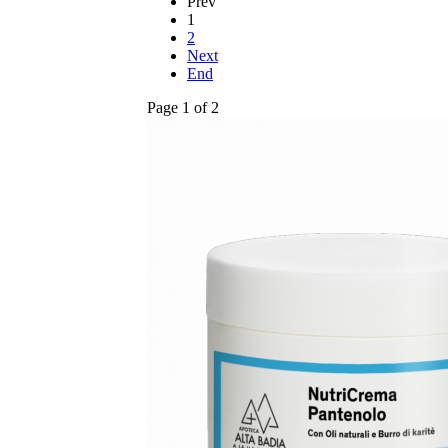
Prev
1
2
Next
End
Page 1 of 2