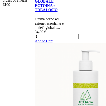
orders of at least
GLOBALE
€100
ECTOINA e
TREALOSIO
​Crema corpo ad
azione rassodante e
antietà globale....
34,80 €
Add to Cart