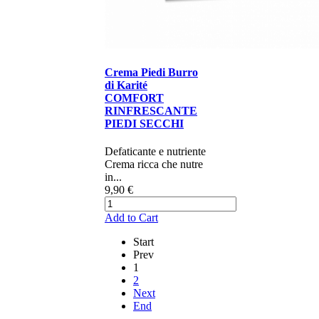
Crema Piedi Burro
di Karité
COMFORT
RINFRESCANTE
PIEDI SECCHI
Defaticante e nutriente
Crema ricca che nutre
in...
9,90 €
Add to Cart
Start
Prev
1
2
Next
End