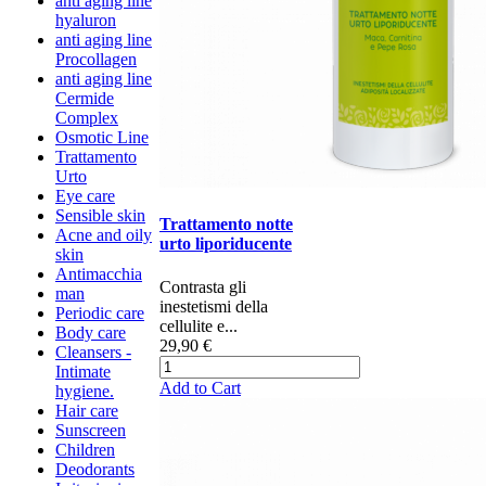
anti aging line
hyaluron
anti aging line
Procollagen
anti aging line
Cermide
Complex
Osmotic Line
Trattamento
Urto
Eye care
Sensible skin
Trattamento notte
Acne and oily
urto liporiducente
skin
Antimacchia
​​​​​​​​​​​​​​Contrasta gli
man
inestetismi della
Periodic care
cellulite e...
Body care
29,90 €
Cleansers -
Intimate
Add to Cart
hygiene.
Hair care
Sunscreen
Children
Deodorants