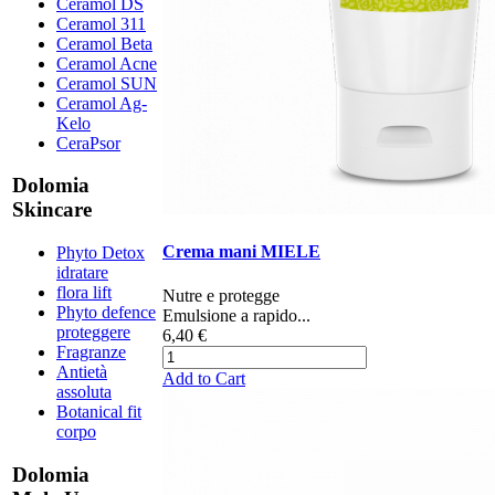
Ceramol DS
Ceramol 311
Ceramol Beta
Ceramol Acne
Ceramol SUN
Ceramol Ag-
Kelo
CeraPsor
Dolomia
Skincare
Crema mani MIELE
Phyto Detox
idratare
flora lift
​​​​​​​​​Nutre e protegge
Phyto defence
Emulsione a rapido...
proteggere
6,40 €
Fragranze
Antietà
Add to Cart
assoluta
Botanical fit
corpo
Dolomia