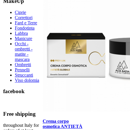
MakeUp
Ciprie
Correttori
Fard e Terre
Fondotinta
Labbra
Manicure
Occhi -
ombretti -
matite -
mascara
Ombretti
Pennelli
Struccanti
Viso dolomia
facebook
Free shipping
Crema corpo
throughout Italy for
osmotica ANTIETÀ