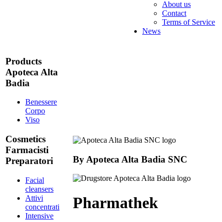
About us
Contact
Terms of Service
News
Products
Apoteca Alta
Badia
Benessere
Corpo
Viso
Cosmetics
Farmacisti
By
Apoteca Alta Badia SNC
Preparatori
Facial
cleansers
Attivi
Pharmathek
concentrati
Intensive