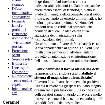
acidità
di gestione. Infatti troviamo che sia
stomaco
indispensabile che tutti i collaboratori, anche
Difese
quelli meno esperti di tecnologia, siano in
immunitarie e
grado di interagire efficacemente con il robot.
antiossidanti
Inoltre, parlando da esperto di informatica, ho
Fermenti
molto apprezzato la virtualizzazione dei
lattici e
prodotti resa possibile dal software, che
probiotici
permette di avere un'idea chiara sulla
Benessere
situazione del magazzino e sulla
uomo e donna
localizzazione dei prodotti.
- vie urinarie -
Un altro punto a favore di Pharmathek è stata
prostata
la sua appartenenza al gruppo Th.Kohl. Ciò
Protezione
infatti ci ha permesso di affidare l'intero
occhi
progetto di automazione e ristrutturazione
Sonno e relax
della nostra farmacia ad un unico fornitore.
Bioma life
Linea sport
Com'è cambiato il lavoro all'interno della
Dynasprint
farmacia da quando è stato installato il
Nutricosmetici
sistema di magazzino automatizzato?
- pelle unghie
Il lavoro è cambiato sicuramente in positivo.
capelli
Ora sia il lavoro sia gli spazi risultano meglio
Igiene orale e
organizzati e più funzionali. Sia io che i miei
afte
collaboratori siamo in grado di lavorare molto
più velocemente al banco, aumentando quindi
Ceramol
la soddisfazione dei nostri clienti.