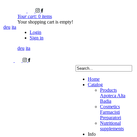
Your cart:
0 items
Your shopping cart is empty!
deu
ita
Login
Sign in
deu
ita
Home
Catalog
Products
Apoteca Alta
Badia
Cosmetics
Farmacisti
Preparatori
Nutritional
supplements
Info