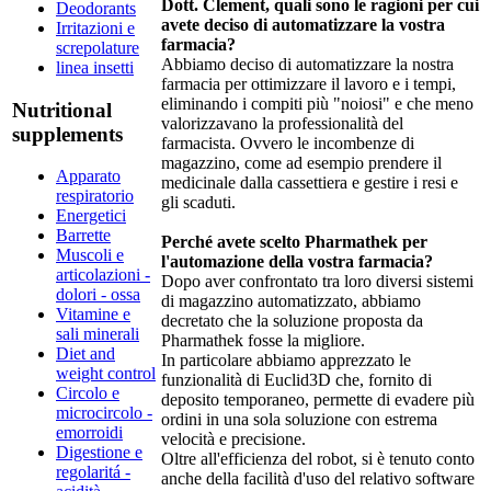
Dott. Clement, quali sono le ragioni per cui
Deodorants
avete deciso di automatizzare la vostra
Irritazioni e
farmacia?
screpolature
Abbiamo deciso di automatizzare la nostra
linea insetti
farmacia per ottimizzare il lavoro e i tempi,
eliminando i compiti più "noiosi" e che meno
Nutritional
valorizzavano la professionalità del
supplements
farmacista. Ovvero le incombenze di
magazzino, come ad esempio prendere il
Apparato
medicinale dalla cassettiera e gestire i resi e
respiratorio
gli scaduti.
Energetici
Barrette
Perché avete scelto Pharmathek per
Muscoli e
l'automazione della vostra farmacia?
articolazioni -
Dopo aver confrontato tra loro diversi sistemi
dolori - ossa
di magazzino automatizzato, abbiamo
Vitamine e
decretato che la soluzione proposta da
sali minerali
Pharmathek fosse la migliore.
Diet and
In particolare abbiamo apprezzato le
weight control
funzionalità di Euclid3D che, fornito di
Circolo e
deposito temporaneo, permette di evadere più
microcircolo -
ordini in una sola soluzione con estrema
emorroidi
velocità e precisione.
Digestione e
Oltre all'efficienza del robot, si è tenuto conto
regolaritá -
anche della facilità d'uso del relativo software