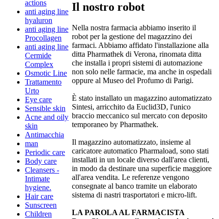
actions
Il nostro robot
anti aging line
hyaluron
Nella nostra farmacia abbiamo inserito il
anti aging line
robot per la gestione del magazzino dei
Procollagen
farmaci. Abbiamo affidato l'installazione alla
anti aging line
ditta Pharmathek di Verona, rinomata ditta
Cermide
che installa i propri sistemi di automazione
Complex
non solo nelle farmacie, ma anche in ospedali
Osmotic Line
oppure al Museo del Profumo di Parigi.
Trattamento
Urto
È stato installato un magazzino automatizzato
Eye care
Sintesi, arricchito da Euclid3D, l'unico
Sensible skin
braccio meccanico sul mercato con deposito
Acne and oily
temporaneo by Pharmathek.
skin
Antimacchia
Il magazzino automatizzato, insieme al
man
caricatore automatico Pharmaload, sono stati
Periodic care
installati in un locale diverso dall'area clienti,
Body care
in modo da destinare una superficie maggiore
Cleansers -
all'area vendita. Le referenze vengono
Intimate
consegnate al banco tramite un elaborato
hygiene.
sistema di nastri trasportatori e micro-lift.
Hair care
Sunscreen
LA PAROLA AL FARMACISTA
Children