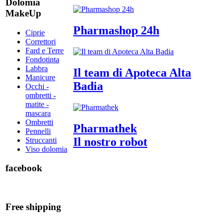
Dolomia
MakeUp
Pharmashop 24h
Ciprie
Correttori
Fard e Terre
Fondotinta
Labbra
Il team di Apoteca Alta
Manicure
Badia
Occhi -
ombretti -
matite -
mascara
Ombretti
Pharmathek
Pennelli
Il nostro robot
Struccanti
Viso dolomia
facebook
Free shipping